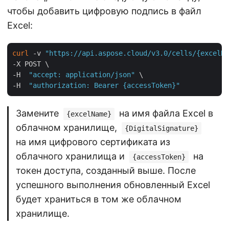
чтобы добавить цифровую подпись в файл
Excel:
curl
 -v 
"https://api.aspose.cloud/v3.0/cells/{excelNa
-X POST \

-H  
"accept: application/json"
 \

-H  
"authorization: Bearer {accessToken}"
Замените
на имя файла Excel в
{excelName}
облачном хранилище,
{DigitalSignature}
на имя цифрового сертификата из
облачного хранилища и
на
{accessToken}
токен доступа, созданный выше. После
успешного выполнения обновленный Excel
будет храниться в том же облачном
хранилище.