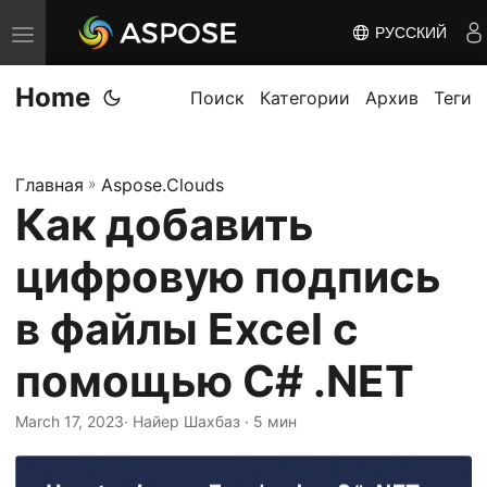
РУССКИЙ
П
е
Home
р
Поиск
Категории
Архив
Теги
е
к
Главная
»
Aspose.Clouds
л
Как добавить
ю
ч
цифровую подпись
и
т
в файлы Excel с
ь
помощью C# .NET
н
а
March 17, 2023
· Найер Шахбаз · 5 мин
в
и