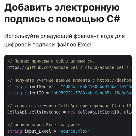
Добавить электронную
подпись с помощью C#
Используйте следующий фрагмент кода для
цифровой подписи файлов Excel.
// Полные примеры и файлы данных см. 
https:
//github.com/aspose-cells-cloud/aspose-cells-cl
// Получите учетные данные клиента с https://dashboar
string
 clientSecret = 
"4d84d5f6584160cbd91dba1fe145db
string
 clientID = 
"bb959721-5780-4be6-be35-ff5c3a6aa4
// создать экземпляр CellsApi при передаче ClientID и
CellsApi cellsInstance = 
new
 CellsApi(clientID, clien
// первая книга Excel на диске
string
 input_Excel = 
"source.xlsx"