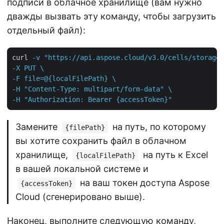
подписи в облачное хранилище (вам нужно
дважды вызвать эту команду, чтобы загрузить
отдельный файл):
curl
-v "https://api.aspose.cloud/v3.0/cells/storage/
-X PUT \

-F file=@{localFilePath} \

-H "Content-Type: multipart/form-data" \

-H "Authorization: Bearer {accessToken}"
Замените
на путь, по которому
{filePath}
вы хотите сохранить файл в облачном
хранилище,
на путь к Excel
{localFilePath}
в вашей локальной системе и
на ваш токен доступа Aspose
{accessToken}
Cloud (сгенерировано выше).
Наконец, выполните следующую команду,