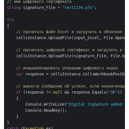
// имя цифрового сертификата
string
 signature_File = 
"test1234.pfx"
;

try
{

// прочитать файл Excel и загрузить в облачное хр
    cellsInstance.UploadFile(input_Excel, File.OpenRe
// прочитать цифровой сертификат и загрузить в об
    cellsInstance.UploadFile(signature_File, File.Ope
// инициализировать операцию цифрового знака
var
 response = cellsInstance.CellsWorkbookPostDig
// вывести сообщение об успехе, если конкатенация
if
 (response != 
null
 && response.Equals(
"OK"
))

    {

        Console.WriteLine(
"Digital Signature added su
        Console.ReadKey();

    }

catch
 (
Exception
 ex)
