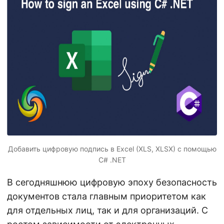
г
а
ц
и
ю
Добавить цифровую подпись в Excel (XLS, XLSX) с помощью
C# .NET
В сегодняшнюю цифровую эпоху безопасность
документов стала главным приоритетом как
для отдельных лиц, так и для организаций. С