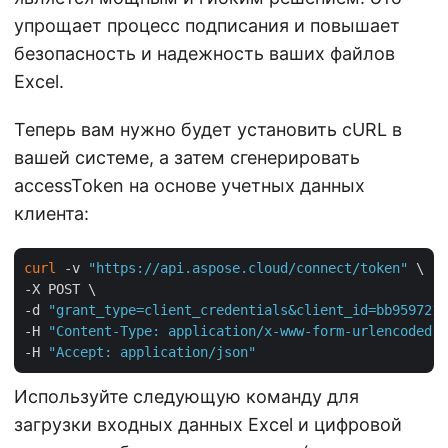
упрощает процесс подписания и повышает
безопасность и надежность ваших файлов
Excel.
Теперь вам нужно будет установить cURL в
вашей системе, а затем сгенерировать
accessToken на основе учетных данных
клиента:
curl
 -v 
"https://api.aspose.cloud/connect/token"
 \

-X POST \

-d 
"grant_type=client_credentials&client_id=bb959721-
-H 
"Content-Type: application/x-www-form-urlencoded"
 
-H 
"Accept: application/json"
Используйте следующую команду для
загрузки входных данных Excel и цифровой