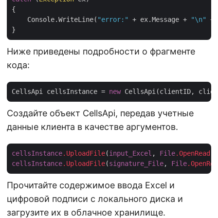
{

    Console.WriteLine(
"error:"
 + ex.Message + 
"\n"
 + 
Ниже приведены подробности о фрагменте
кода:
CellsApi cellsInstance = 
new
Создайте объект CellsApi, передав учетные
данные клиента в качестве аргументов.
cellsInstance
.UploadFile
(
input_Excel
, 
File
.OpenRead
(
i
cellsInstance
.UploadFile
(
signature_File
, 
File
.OpenRea
Прочитайте содержимое ввода Excel и
цифровой подписи с локального диска и
загрузите их в облачное хранилище.