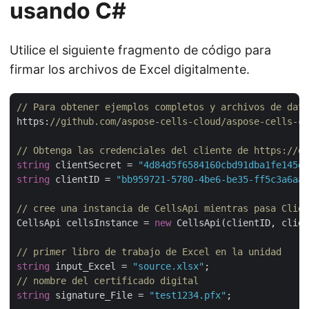
usando C#
Utilice el siguiente fragmento de código para
firmar los archivos de Excel digitalmente.
// Para obtener ejemplos completos y archivos de dato
https:
//github.com/aspose-cells-cloud/aspose-cells-cl
// Obtenga las credenciales del cliente de https://da
string
 clientSecret = 
"4d84d5f6584160cbd91dba1fe145db
string
 clientID = 
"bb959721-5780-4be6-be35-ff5c3a6aa4
// cree una instancia de CellsApi mientras pasa Clien
CellsApi cellsInstance = 
new
 CellsApi(clientID, clien
// primer libro de trabajo de Excel en la unidad
string
 input_Excel = 
"source.xlsx"
// nombre del certificado digital
string
 signature_File = 
"test1234.pfx"
;
