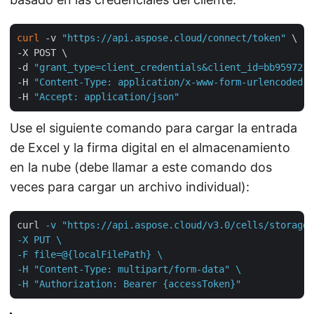
curl
 -v 
"https://api.aspose.cloud/connect/token"
 \

-X POST \

-d 
"grant_type=client_credentials&client_id=bb959721-
-H 
"Content-Type: application/x-www-form-urlencoded"
 
-H 
"Accept: application/json"
Use el siguiente comando para cargar la entrada
de Excel y la firma digital en el almacenamiento
en la nube (debe llamar a este comando dos
veces para cargar un archivo individual):
curl
-v "https://api.aspose.cloud/v3.0/cells/storage/
-X PUT \

-F file=@{localFilePath} \

-H "Content-Type: multipart/form-data" \

-H "Authorization: Bearer {accessToken}"