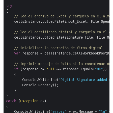
try
{

// lea el archivo de Excel y cárguelo en el almac
    cellsInstance.UploadFile(input_Excel, File.OpenRe
// lea el certificado digital y cárguelo en el al
    cellsInstance.UploadFile(signature_File, File.Ope
// inicializar la operación de firma digital
var
 response = cellsInstance.CellsWorkbookPostDig
// imprimir mensaje de éxito si la concatenación 
if
 (response != 
null
 && response.Equals(
"OK"
))

    {

        Console.WriteLine(
"Digital Signature added su
        Console.ReadKey();

    }

catch
 (
Exception
 ex)

{

    Console.WriteLine(
"error:"
 + ex.Message + 
"\n"
 + 