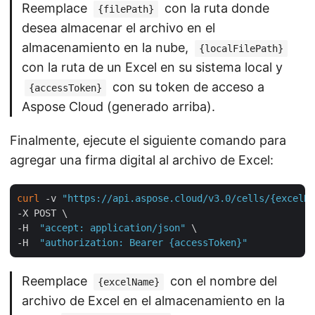
Reemplace
con la ruta donde
{filePath}
desea almacenar el archivo en el
almacenamiento en la nube,
{localFilePath}
con la ruta de un Excel en su sistema local y
con su token de acceso a
{accessToken}
Aspose Cloud (generado arriba).
Finalmente, ejecute el siguiente comando para
agregar una firma digital al archivo de Excel:
curl
 -v 
"https://api.aspose.cloud/v3.0/cells/{excelNa
-X POST \

-H  
"accept: application/json"
 \

-H  
"authorization: Bearer {accessToken}"
Reemplace
con el nombre del
{excelName}
archivo de Excel en el almacenamiento en la