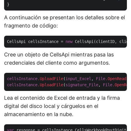
A continuación se presentan los detalles sobre el
fragmento de código:
CellsApi cellsInstance = 
new
Cree un objeto de CellsApi mientras pasa las
credenciales del cliente como argumentos.
cellsInstance
.UploadFile
(
input_Excel
, 
File
.OpenRead
(
i
cellsInstance
.UploadFile
(
signature_File
, 
File
.OpenRea
Lea el contenido de Excel de entrada y la firma
digital del disco local y cárguelos en el
almacenamiento en la nube.
var
 response = cellsInstance.CellsWorkbookPostDigital