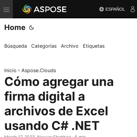
ESPAÑOL
A
l
Home
t
e
r
Búsqueda
Categorías
Archivo
Etiquetas
n
a
Inicio
r
»
Aspose.Clouds
Cómo agregar una
n
a
firma digital a
v
e
archivos de Excel
g
usando C# .NET
a
c
March 17, 2023
· Nayyer Shahbaz · 6 min