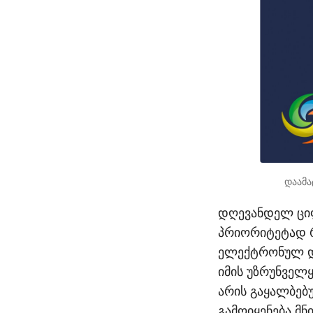
დაამა
დღევანდელ ციფ
პრიორიტეტად რ
ელექტრონულ დო
იმის უზრუნველ
არის გაყალბებ
გამოიყენება მნ