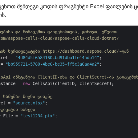
ყენოთ შემდეგი კოდის ფრაგმენტი Excel ფაილების
ს.
თებისა და მონაცემთა ფაილებისთვის, გთხოვთ, ეწვიოთ 
com/aspose-cells-cloud/aspose-cells-cloud-dotnet/
ტის სერთიფიკატები https://dashboard.aspose.cloud/-დან
cret = 
"4d84d5f6584160cbd91dba1fe145db14"
 = 
"bb959721-5780-4be6-be35-ff5c3a6aa4a2"
;

lsApi ინსტანცია ClientID-ისა და ClientSecret-ის გადაცემი
nstance = 
new
 CellsApi(clientID, clientSecret);

l სამუშაო წიგნი დისკზე
cel = 
"source.xlsx"
იფიკატის სახელი
e_File = 
"test1234.pfx"
;
