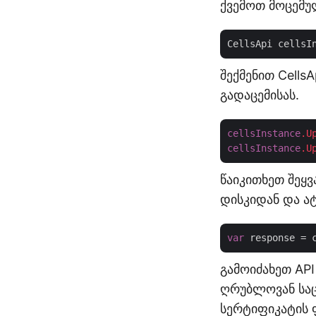
ქვემოთ მოცემუ
CellsApi cellsI
შექმენით Cells
გადაცემისას.
cellsInstance
.U
cellsInstance
.U
წაიკითხეთ შეყ
დისკიდან და ა
var
 response = 
გამოიძახეთ AP
ღრუბლოვან საც
სერტიფიკატის