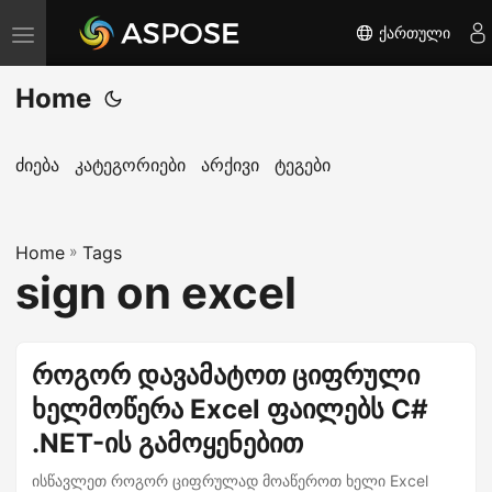
ქართული
T
o
Home
g
g
l
ძიება
კატეგორიები
არქივი
ტეგები
e
n
Home
a
»
Tags
sign on excel
v
i
g
როგორ დავამატოთ ციფრული
a
ხელმოწერა Excel ფაილებს C#
t
i
.NET-ის გამოყენებით
o
ისწავლეთ როგორ ციფრულად მოაწეროთ ხელი Excel