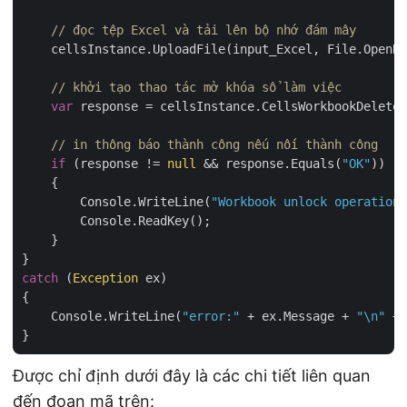
// đọc tệp Excel và tải lên bộ nhớ đám mây
    cellsInstance.UploadFile(input_Excel, File.OpenRe
// khởi tạo thao tác mở khóa sổ làm việc
var
 response = cellsInstance.CellsWorkbookDelete
// in thông báo thành công nếu nối thành công
if
 (response != 
null
 && response.Equals(
"OK"
))

    {

        Console.WriteLine(
"Workbook unlock operation 
        Console.ReadKey();

    }

catch
 (
Exception
 ex)

{

    Console.WriteLine(
"error:"
 + ex.Message + 
"\n"
 + 
Được chỉ định dưới đây là các chi tiết liên quan
đến đoạn mã trên: