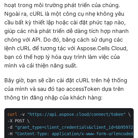
hoạt trong môi trường phát triển của chúng.
Ngoài ra, cURL là một công cụ nhẹ không yêu
cầu bất kỳ thiết lập hoặc cài đặt phức tạp nào,
giúp các nhà phát triển dễ dàng tích hợp nhanh
chóng với API. Do đó, bằng cách sử dụng các
lệnh cURL để tương tác với Aspose.Cells Cloud,
bạn có thể hợp lý hóa quy trình làm việc của
mình và cải thiện năng suất.
Bây giờ, bạn sẽ cần cài đặt cURL trên hệ thống
của mình và sau đó tạo accessToken dựa trên
thông tin đăng nhập của khách hàng:
curl
 -v 
"https://api.aspose.cloud/connect/token"
 \

-X POST \

-d 
"grant_type=client_credentials&client_id=bb959721-
-H 
"Content-Type: application/x-www-form-urlencoded"
 