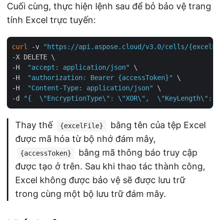
Cuối cùng, thực hiện lệnh sau để bỏ bảo vệ trang
tính Excel trực tuyến:
curl
 -v 
"https://api.aspose.cloud/v3.0/cells/{excelFi
-X DELETE \

-H  
"accept: application/json"
 \

-H  
"authorization: Bearer {accessToken}"
 \

-H  
"Content-Type: application/json"
 \

-d 
"{  \"EncryptionType\": \"XOR\",  \"KeyLength\": 1
Thay thế
bằng tên của tệp Excel
{excelFile}
được mã hóa từ bộ nhớ đám mây,
bằng mã thông báo truy cập
{accessToken}
được tạo ở trên. Sau khi thao tác thành công,
Excel không được bảo vệ sẽ được lưu trữ
trong cùng một bộ lưu trữ đám mây.