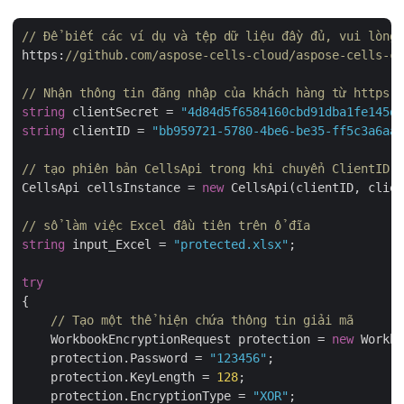
// Để biết các ví dụ và tệp dữ liệu đầy đủ, vui lòng 
https:
//github.com/aspose-cells-cloud/aspose-cells-cl
// Nhận thông tin đăng nhập của khách hàng từ https:/
string
 clientSecret = 
"4d84d5f6584160cbd91dba1fe145db
string
 clientID = 
"bb959721-5780-4be6-be35-ff5c3a6aa4
// tạo phiên bản CellsApi trong khi chuyển ClientID v
CellsApi cellsInstance = 
new
 CellsApi(clientID, clien
// sổ làm việc Excel đầu tiên trên ổ đĩa
string
 input_Excel = 
"protected.xlsx"
;

try
{

// Tạo một thể hiện chứa thông tin giải mã
    WorkbookEncryptionRequest protection = 
new
 Workbo
    protection.Password = 
"123456"
;

    protection.KeyLength = 
128
;

    protection.EncryptionType = 
"XOR"
;
