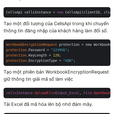
CellsApi cellsInstance = 
new
Tạo một đối tượng của CellsApi trong khi chuyển
thông tin đăng nhập của khách hàng làm đối số.
WorkbookEncryptionRequest
protection
.Password = 
"123456"
protection
.KeyLength = 
128
protection
.EncryptionType = 
"XOR"
Tạo một phiên bản WorkbookEncryptionRequest
giữ thông tin giải mã sổ làm việc
cellsInstance
.UploadFile
(
input_Excel
, 
File
.OpenRead
(
i
Tải Excel đã mã hóa lên bộ nhớ đám mây.