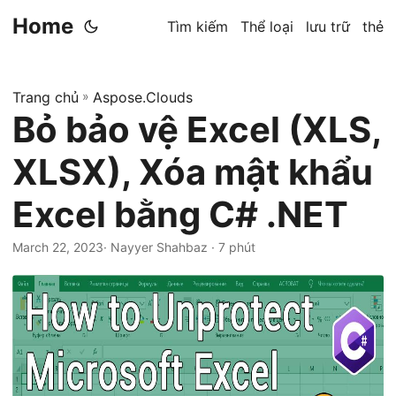
Home
Tìm kiếm
Thể loại
lưu trữ
thẻ
Trang chủ
»
Aspose.Clouds
Bỏ bảo vệ Excel (XLS,
XLSX), Xóa mật khẩu
Excel bằng C# .NET
March 22, 2023
· Nayyer Shahbaz · 7 phút