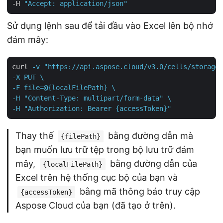
-H 
"Accept: application/json"
Sử dụng lệnh sau để tải đầu vào Excel lên bộ nhớ
đám mây:
curl
-v "https://api.aspose.cloud/v3.0/cells/storage/
-X PUT \

-F file=@{localFilePath} \

-H "Content-Type: multipart/form-data" \

-H "Authorization: Bearer {accessToken}"
Thay thế
bằng đường dẫn mà
{filePath}
bạn muốn lưu trữ tệp trong bộ lưu trữ đám
mây,
bằng đường dẫn của
{localFilePath}
Excel trên hệ thống cục bộ của bạn và
bằng mã thông báo truy cập
{accessToken}
Aspose Cloud của bạn (đã tạo ở trên).