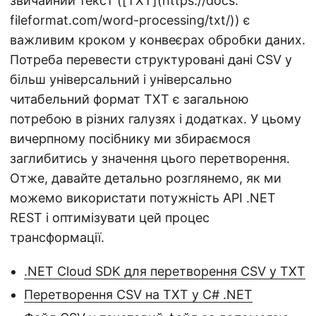
звичайний текст ([TXT](https://docs.
fileformat.com/word-processing/txt/)) є
важливим кроком у конвеєрах обробки даних.
Потреба перевести структуровані дані CSV у
більш універсальний і універсально
читабельний формат TXT є загальною
потребою в різних галузях і додатках. У цьому
вичерпному посібнику ми збираємося
заглибитись у значення цього перетворення.
Отже, давайте детально розглянемо, як ми
можемо використати потужність API .NET
REST і оптимізувати цей процес
трансформації.
.NET Cloud SDK для перетворення CSV у TXT
Перетворення CSV на TXT у C# .NET