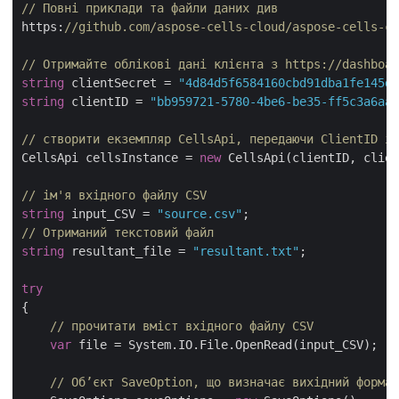
// Повні приклади та файли даних див 
https:
//github.com/aspose-cells-cloud/aspose-cells-cl
// Отримайте облікові дані клієнта з https://dashboar
string
 clientSecret = 
"4d84d5f6584160cbd91dba1fe145db
string
 clientID = 
"bb959721-5780-4be6-be35-ff5c3a6aa4
// створити екземпляр CellsApi, передаючи ClientID і 
CellsApi cellsInstance = 
new
 CellsApi(clientID, clien
// ім'я вхідного файлу CSV
string
 input_CSV = 
"source.csv"
// Отриманий текстовий файл
string
 resultant_file = 
"resultant.txt"
;

try
{

// прочитати вміст вхідного файлу CSV
var
 file = System.IO.File.OpenRead(input_CSV);

// Об’єкт SaveOption, що визначає вихідний формат