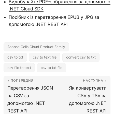
Видобувайте PDF-зображення за допомогою
.NET Cloud SDK
Посібник із перетворення EPUB у JPG за
допомогою .NET REST API
Aspose.Cells Cloud Product Family
csv to txt
csv to text file
convert csv to txt
csv file to text
csv to txt file
« ПОПЕРЕДНЯ
НАСТУПНА »
Перетворення JSON
Як конвертувати
на CSV за
CSV у TSV за
допомогою .NET
допомогою .NET
REST API
REST API