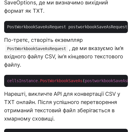
SaveOptions, де ми визначимо вихідний
формат як TXT.
PostWorkbookSaveAsRequest postworkbookSaveAsRequest =
По-третє, створіть екземпляр
, де ми вказуємо ім’я
PostWorkbookSaveAsRequest
вхідного файлу CSV, ім’я кінцевого текстового
файлу.
cellsInstance
.PostWorkbookSaveAs
(
postworkbookSaveAsRe
Нарешті, викличте API для конвертації CSV у
TXT онлайн. Після успішного перетворення
отриманий текстовий файл зберігається в
хмарному сховищі.