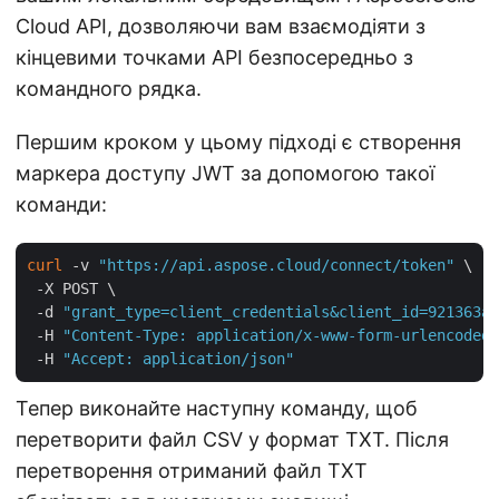
Cloud API, дозволяючи вам взаємодіяти з
кінцевими точками API безпосередньо з
командного рядка.
Першим кроком у цьому підході є створення
маркера доступу JWT за допомогою такої
команди:
curl
 -v 
"https://api.aspose.cloud/connect/token"
 \

 -X POST \

 -d 
"grant_type=client_credentials&client_id=921363a8
 -H 
"Content-Type: application/x-www-form-urlencoded"
 -H 
"Accept: application/json"
Тепер виконайте наступну команду, щоб
перетворити файл CSV у формат TXT. Після
перетворення отриманий файл TXT