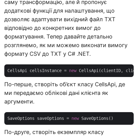
саму трансформацію, але й пропонує
додаткові функції для налаштування, що
дозволяє адаптувати вихідний файл TXT
відповідно до конкретних вимог до
форматування. Тепер давайте детально
розглянемо, як ми можемо виконати вимогу
формату CSV до TXT у C# .NET.
CellsApi cellsInstance = 
new
По-перше, створіть об’єкт класу CellsApi, де
ми передаємо облікові дані клієнта як
аргументи.
SaveOptions saveOptions = 
new
По-друге, створіть екземпляр класу