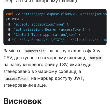
зберігається в хмарному сховищі.
curl
 -v 
"https://api.aspose.cloud/v3.0/cells/{sourceF
-X POST \

-H  
"accept: application/json"
 \

-H  
"authorization: Bearer {accessToken}"
 \

-H  
"Content-Type: application/json"
 \

-d 
"{  \"SaveFormat\": \"TXT\",  \"ClearData\": true,
Замініть
на назву вхідного файлу
sourceFile
CSV, доступного в хмарному сховищі,
output
на назву кінцевого файлу TSV, який буде
згенеровано в хмарному сховищі, а
на маркер доступу JWT,
accessToken
згенерований вище.
Висновок