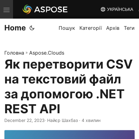
УКРАЇНСЬКА
T
o
Home
g
Пошук
Категорії
Архів
Теги
g
l
Головна
»
Aspose.Clouds
e
Як перетворити CSV
n
a
на текстовий файл
v
i
за допомогою .NET
g
REST API
a
t
December 22, 2023
· Найєр Шахбаз · 4 хвилин
i
o