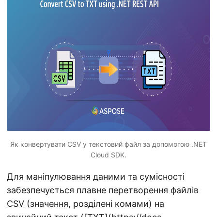
n
Як конвертувати CSV у текстовий файл за допомогою .NET
Cloud SDK.
Для маніпулювання даними та сумісності
забезпечується плавне перетворення файлів
CSV
(значення, розділені комами) на