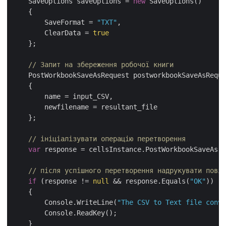
    SaveOptions saveOptions = 
new
 SaveOptions()

    {

        SaveFormat = 
"TXT"
,

        ClearData = 
true
    };

// Запит на збереження робочої книги
    PostWorkbookSaveAsRequest postworkbookSaveAsReque
    {

        name = input_CSV,

        newfilename = resultant_file

    };

// ініціалізувати операцію перетворення
var
 response = cellsInstance.PostWorkbookSaveAs(p
// після успішного перетворення надрукувати повід
if
 (response != 
null
 && response.Equals(
"OK"
))

    {

        Console.WriteLine(
"The CSV to Text file conve
        Console.ReadKey();

    }
