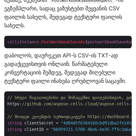
PostWorkbookSaveAsRequest
ეგზემპლარი, სადაც ვაზუსტებთ შეყვანის CSV
ფაილის სახელს, შედეგად ტექსტური ფაილის
სახელს.
cellsInstance
.PostWorkbookSaveAs
(
postworkbookSaveAsRe
დაბოლოს, დაურეკეთ API-ს CSV-ის TXT-ად
გადაქცევისთვის ონლაინ. წარმატებული
კონვერტაციის შემდეგ, შედეგად მიღებული
ტექსტური ფაილი ინახება ღრუბლოვან საცავში.
// სრული მაგალითებისა და მონაცემთა ფაილებისთვის, გთხო
https:
//github.com/aspose-cells-cloud/aspose-cells-cl
// მიიღეთ კლიენტის სერთიფიკატები https://dashboard.as
string
 clientSecret = 
"4d84d5f6584160cbd91dba1fe145db
string
 clientID = 
"bb959721-5780-4be6-be35-ff5c3a6aa4