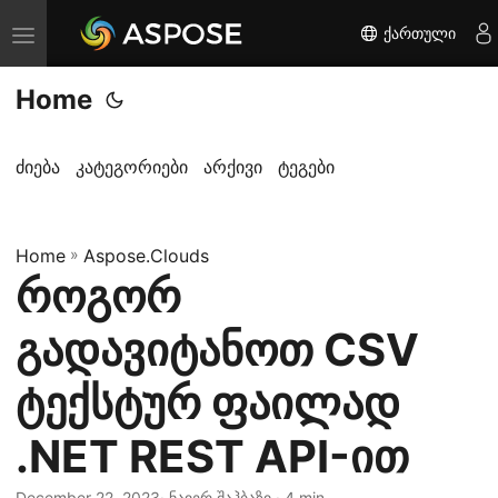
ქართული
T
o
Home
g
g
l
ძიება
კატეგორიები
არქივი
ტეგები
e
n
Home
a
»
Aspose.Clouds
როგორ
v
i
გადავიტანოთ CSV
g
a
ტექსტურ ფაილად
t
.NET REST API-ით
i
o
December 22, 2023
· ნაიერ შაჰბაზი · 4 min