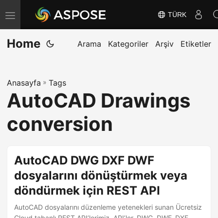
TÜRK
G
e
Home
z
Arama
Kategoriler
Arşiv
Etiketler
i
n
Anasayfa
»
Tags
m
AutoCAD Drawings
e
y
conversion
i
D
e
AutoCAD DWG DXF DWF
ğ
dosyalarını dönüştürmek veya
i
döndürmek için REST API
ş
t
AutoCAD dosyalarını düzenleme yetenekleri sunan Ücretsiz
Cloud tabanlı REST API’lerimiz. API’ler, DWG, DWF, DXF,