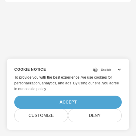
用。 這篇文章更詳細地解釋了以下主題 支援的文件格式 取得影
像屬性 調整 AutoCAD 影像大小 旋轉和翻轉 CAD 繪圖 支援的
文件格式 這些 API 完全能夠支援 DXF、DWG 和 DGN 格式的
3D 實體對象，例如圓錐、球體、圓環、圓柱體、長方體、楔
形。此外，還支援特定於 DXF、DWG、有線模型、基本視圖立
方體位置和 3D 面。已為 DXF 和 DGN 檔案格式提供支援的曲
面和網格。 取得影像屬性 該 API 可讓您讀取與 AutoCAD 檔案
格式相關的屬性。 GetImageProperties方法提供讀取影像屬性
的功能。範例影像可以在 ENFRIADOR.dwg 中找到。 捲曲命令
為了使用該 API，您需要先根據您唯一的 clientID 和
COOKIE NOTICE
clientSecret 取得 JWT 存取權杖。以下命令顯示如何取得
To provide you with the best experience, we use cookies for
JWT 令牌，然後使用相同的令牌執行讀取影像屬性的操作。
personalization, analytics, and ads. By using our site, you agree
curl -v "https://api.aspose.cloud/oauth2/token" \ -X POST \
to
our cookie policy
.
-d 'grant_type=client_credentials&client_id=xxxxx-4ea4-
a948-3857547232fa&client_secret=xxxxxxx' \ -H
ACCEPT
"Content-Type: application/x-www-form-urlencoded" \ -H
"Accept: application/json" curl -v "https://api.
CUSTOMIZE
DENY