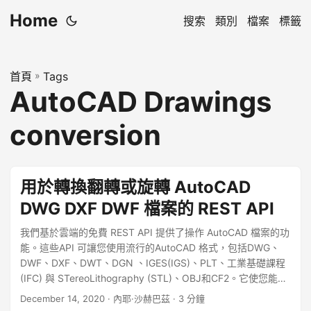
Home
搜索
類別
檔案
標籤
首頁
»
Tags
AutoCAD Drawings
conversion
用於轉換翻轉或旋轉 AutoCAD
DWG DXF DWF 檔案的 REST API
我們基於雲端的免費 REST API 提供了操作 AutoCAD 檔案的功
能。這些API 可讓您使用流行的AutoCAD 格式，包括DWG、
DWF、DXF、DWT、DGN 、IGES(IGS)、PLT、工業基礎課程
(IFC) 與 STereoLithography (STL)、OBJ和CF2。它使您能夠
縮放、調整大小、旋轉、翻轉和編輯繪圖。另一個令人興奮的
December 14, 2020
· 內耶·沙赫巴茲 · 3 分鐘
方面是 0 美元的初始成本，我們無需花一毛錢就可以開始使