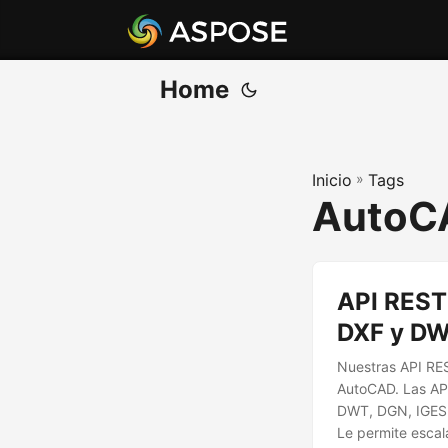
Home
Inicio
»
Tags
AutoCA
API REST 
DXF y D
Nuestras API RES
AutoCAD. Las API
DWT, DGN, IGES(I
Le permite escala