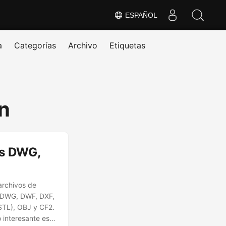
ESPAÑOL
a
Categorías
Archivo
Etiquetas
n
os DWG,
archivos de
s DWG, DWF, DXF,
STL), OBJ y CF2.
o interesante es