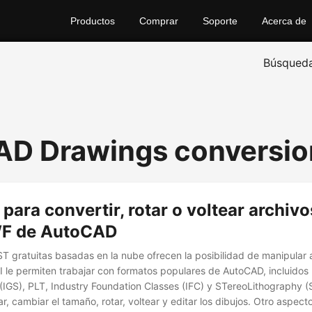
Productos
Comprar
Soporte
Acerca de
Búsqued
D Drawings conversio
para convertir, rotar o voltear archiv
WF de AutoCAD
T gratuitas basadas en la nube ofrecen la posibilidad de manipular 
 le permiten trabajar con formatos populares de AutoCAD, incluido
GS), PLT, Industry Foundation Classes (IFC) y STereoLithography (
r, cambiar el tamaño, rotar, voltear y editar los dibujos. Otro aspect