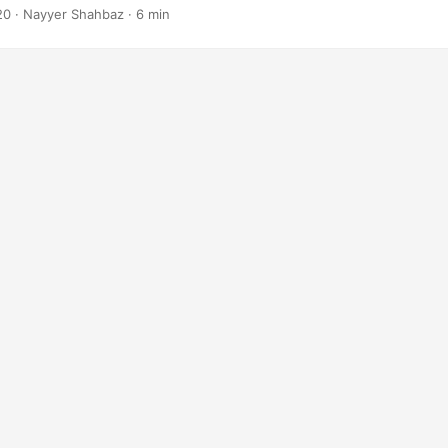
costo inicial de $0 y podemos comenzar sin gastar un centavo.
20
· Nayyer Shahbaz · 6 min