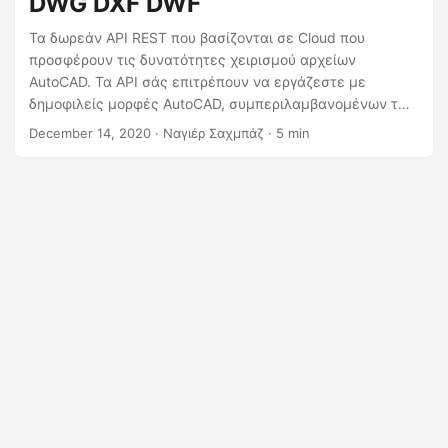
DWG DXF DWF
η
ς
Τα δωρεάν API REST που βασίζονται σε Cloud που
προσφέρουν τις δυνατότητες χειρισμού αρχείων
AutoCAD. Τα API σάς επιτρέπουν να εργάζεστε με
δημοφιλείς μορφές AutoCAD, συμπεριλαμβανομένων των
DWG, DWF, DXF, DWT, DGN , IGES(IGS), PLT, Industry
December 14, 2020
· Ναγιέρ Σαχμπάζ · 5 min
Foundation Classes (IFC) και StereoLithography (STL), OBJ
και CF2. Σας δίνει τη δυνατότητα να κλιμακώσετε, να
αλλάξετε το μέγεθος, να περιστρέψετε, να αναστρέψετε
και να επεξεργαστείτε τα σχέδια. Μια άλλη
συναρπαστική πτυχή είναι το αρχικό κόστος 0 $ και
μπορούμε να ξεκινήσουμε χωρίς να ξοδέψουμε δεκάρα.