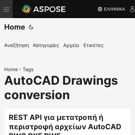
ΕΛΛΗΝΙΚΆ
Ε
ν
Home
α
λ
λ
Αναζήτηση
Κατηγορίες
Αρχείο
Ετικέτες
α
γ
Home
ή
»
Tags
AutoCAD Drawings
π
λ
conversion
ο
ή
γ
REST API για μετατροπή ή
η
περιστροφή αρχείων AutoCAD
σ