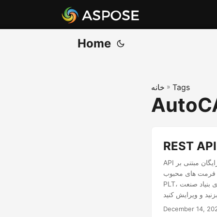
Home
Tags
»
خانه
AutoCA
API های رایگان مبتنی بر Cloud REST ما که قابلیت های دستکاری فایل های اتوکد را ارائه می دهند. API ها به شما
له DWG، DWF، DXF، DWT، DGN کار کنید. ، IGES(IGS)،
PLT، کلاس‌های بنیاد صنعت (IFC) و استریولیتوگرافی (STL)، OBJ و CF2. به شما این امکان را می دهد که طرح ها
December 14, 20