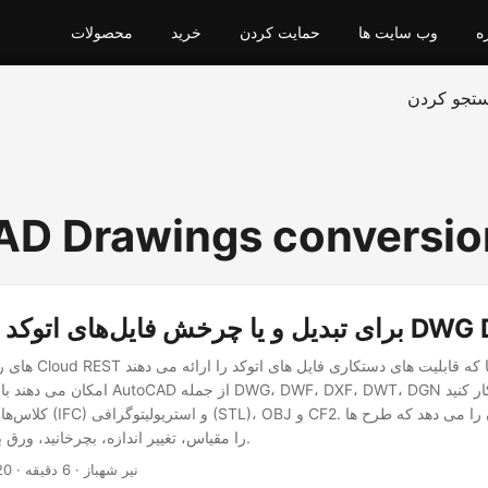
ه
وب سایت ها
حمایت کردن
خرید
محصولات
تجو کردن
D Drawings conversio
یل‌های اتوکد DWG DXF DWF
امکان می دهند با فرمت های محبوب AutoCAD از جم
را مقیاس، تغییر اندازه، بچرخانید، ورق بزنید و ویرایش کنید.
· نیر شهباز · 6 دقیقه
20