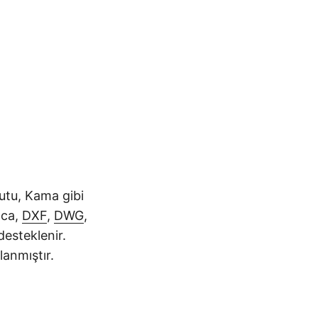
Kutu, Kama gibi
ıca,
DXF
,
DWG
,
esteklenir.
lanmıştır.