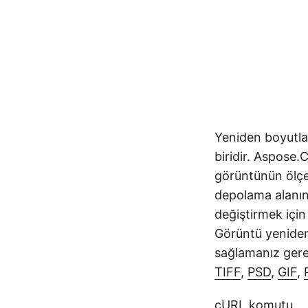
Yeniden boyutla
biridir. Aspose
görüntünün ölçek
depolama alanın
değiştirmek içi
Görüntü yeniden 
sağlamanız gere
TIFF
,
PSD
,
GIF
,
cURL komutu