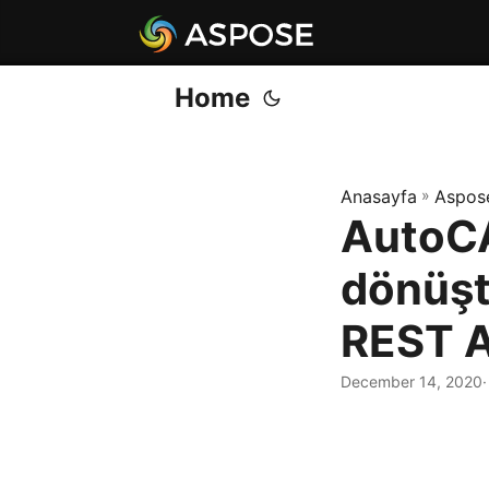
Home
Anasayfa
»
Aspos
AutoC
dönüşt
REST A
December 14, 2020