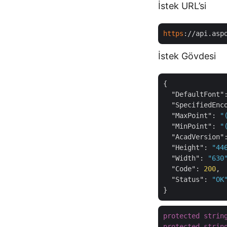
İstek URL’si
https
://api.asp
İstek Gövdesi
{

"DefaultFont"
"SpecifiedEnc
"MaxPoint"
: 
"
"MinPoint"
: 
"
"AcadVersion"
"Height"
: 
"44
"Width"
: 
"630
"Code"
: 
200
,

"Status"
: 
"OK
protected
strin
protected
strin