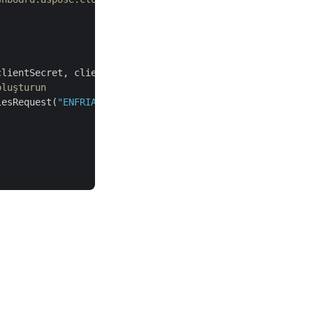
lientSecret, clientID);

oluşturun
iesRequest(
"ENFRIADOR.dwg"
);
