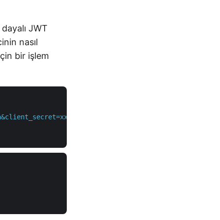
a dayalı JWT
inin nasıl
çin bir işlem
a&client_secret=xxxxxxx'
 \
