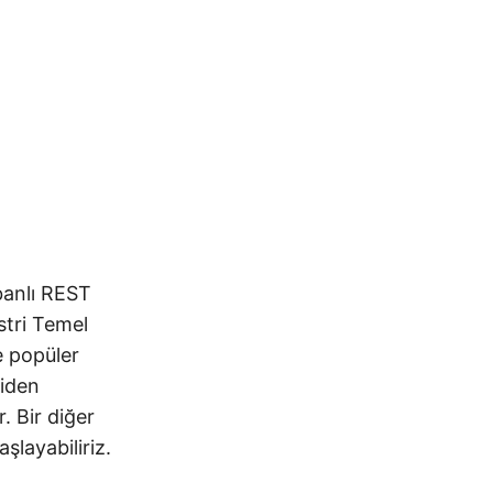
banlı REST
stri Temel
e popüler
niden
. Bir diğer
şlayabiliriz.