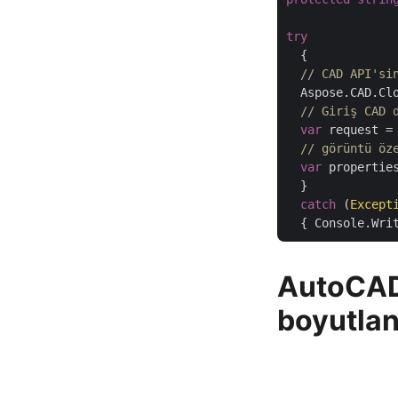
try
  {

// CAD API'si
  Aspose.CAD.Cl
// Giriş CAD 
var
 request =
// görüntü öz
var
 propertie
  }

catch
 (
Except
AutoCAD 
boyutla