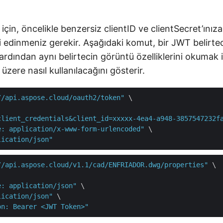
 için, öncelikle benzersiz clientID ve clientSecret’ınız
ni edinmeniz gerekir. Aşağıdaki komut, bir JWT belirtec
 ardından aynı belirtecin görüntü özelliklerini okumak i
üzere nasıl kullanılacağını gösterir.
//api.aspose.cloud/oauth2/token"
 \

client_credentials&client_id=xxxxx-4ea4-a948-3857547232f
e: application/x-www-form-urlencoded"
 \

lication/json"
//api.aspose.cloud/v1.1/cad/ENFRIADOR.dwg/properties"
 \

e: application/json"
 \

lication/json"
 \

on: Bearer <JWT Token>"