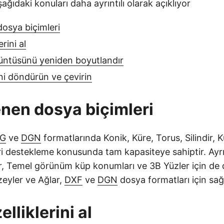
ağıdaki konuları daha ayrıntılı olarak açıklıyor
osya biçimleri
rini al
ntüsünü yeniden boyutlandır
ni döndürün ve çevirin
nen dosya biçimleri
G
ve
DGN
formatlarında Konik, Küre, Torus, Silindir, 
ri destekleme konusunda tam kapasiteye sahiptir. Ayr
r, Temel görünüm küp konumları ve 3B Yüzler için de d
eyler ve Ağlar,
DXF
ve
DGN
dosya formatları için sağ
lliklerini al