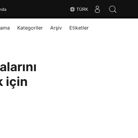
nda
TÜRK
rama
Kategoriler
Arşiv
Etiketler
larını
 için