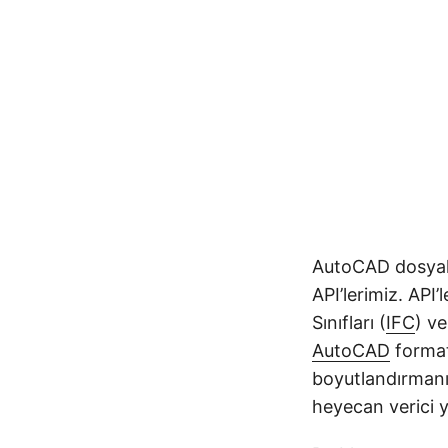
AutoCAD dosyala
API’lerimiz. API’l
Sınıfları (
IFC
) ve
AutoCAD
formatl
boyutlandırmanız
heyecan verici y