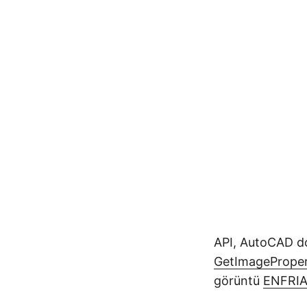
API, AutoCAD dosy
GetImageProper
görüntü
ENFRI