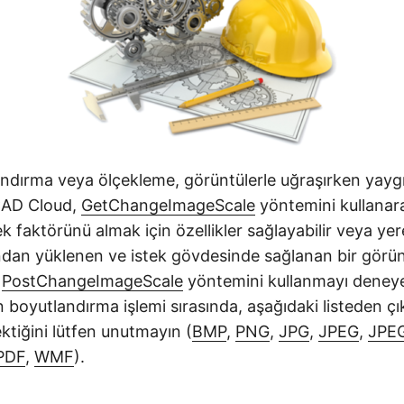
ndırma veya ölçekleme, görüntülerle uğraşırken yaygı
.CAD Cloud,
GetChangeImageScale
yöntemini kullanar
 faktörünü almak için özellikler sağlayabilir veya yer
dan yüklenen ve istek gövdesinde sağlanan bir görün
n
PostChangeImageScale
yöntemini kullanmayı deneyeb
boyutlandırma işlemi sırasında, aşağıdaki listeden çık
ktiğini lütfen unutmayın (
BMP
,
PNG
,
JPG
,
JPEG
,
JPE
PDF
,
WMF
).