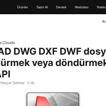
Ürünler
Satın Al
Destek
Websites
Hakkı
A
e.Clouds
AD DWG DXF DWF dosya
ürmek veya döndürmek
PI
· Nayyer Şahbaz · 5 dk