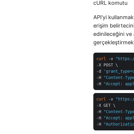
cURL komutu
API’yi kullanmak
erişim belirteci
edinileceğini ve
gerçekleştirmek 
curl
 -v 
"https:
-X POST \

-d 
'grant_type=
-H 
"Content-Typ
-H 
"Accept: app
curl
 -v 
"https:
-X GET \

-H 
"Content-Typ
-H 
"Accept: app
-H 
"Authorizati