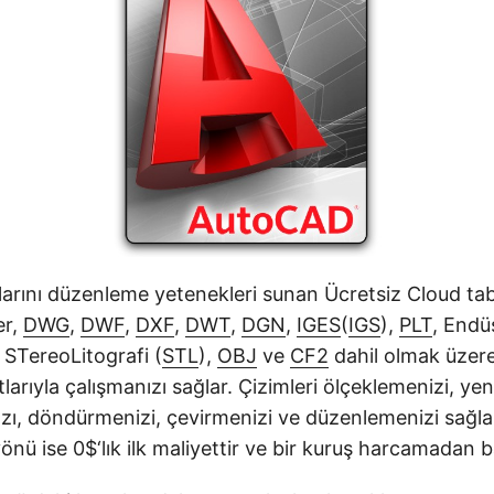
rını düzenleme yetenekleri sunan Ücretsiz Cloud ta
er,
DWG
,
DWF
,
DXF
,
DWT
,
DGN
,
IGES
(
IGS
),
PLT
, Endü
 STereoLitografi (
STL
),
OBJ
ve
CF2
dahil olmak üzer
arıyla çalışmanızı sağlar. Çizimleri ölçeklemenizi, ye
ı, döndürmenizi, çevirmenizi ve düzenlemenizi sağlar
önü ise 0$‘lık ilk maliyettir ve bir kuruş harcamadan ba