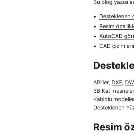
Bu blog yazısı aş
Desteklenen d
Resim özellikle
AutoCAD görü
CAD çizimleri
Destekle
API’ler,
DXF
,
DW
3B Katı nesnele
Kablolu modelle
Desteklenen Yüz
Resim öze