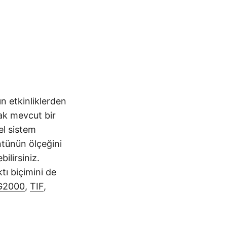
n etkinliklerden
ak mevcut bir
el sistem
tünün ölçeğini
ilirsiniz.
tı biçimini de
G2000
,
TIF
,