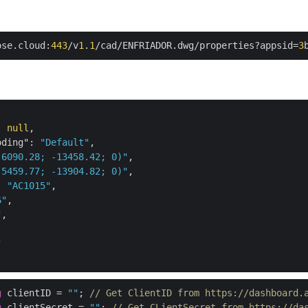
ose.cloud:
443
/v
1
.
1
/cad/ENFRIADOR.dwg/properties?appsid=
3
: 
null
,

oding"
: 
"Default"
,

(6090.28; -13458.42; 0)"
,

(5459.77; -13904.82; 0)"
,

: 
"AC1015"
,

6"
,

"
,

"
g
 clientID = 
""
; 
// Get ClientID from https://dashboard.
g
 clientSecret = 
""
; 
// Get CLientSecret from https://da