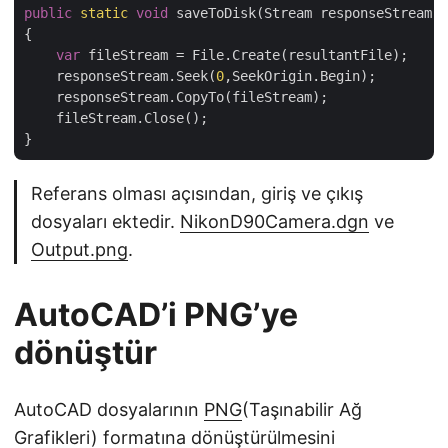
public
static
void
 saveToDisk(Stream responseStream, 
{

var
 fileStream = File.Create(resultantFile);

    responseStream.Seek(
0
,SeekOrigin.Begin);

    responseStream.CopyTo(fileStream);

    fileStream.Close();

Referans olması açısından, giriş ve çıkış
dosyaları ektedir.
NikonD90Camera.dgn
ve
Output.png
.
AutoCAD’i PNG’ye
dönüştür
AutoCAD dosyalarının
PNG
(Taşınabilir Ağ
Grafikleri) formatına dönüştürülmesini