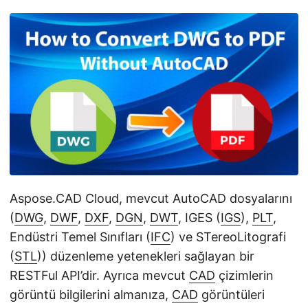
i
r
Aspose.CAD Cloud, mevcut AutoCAD dosyalarını
(
DWG
,
DWF
,
DXF
,
DGN
,
DWT
, IGES (
IGS
),
PLT
,
Endüstri Temel Sınıfları (
IFC
) ve STereoLitografi
(
STL
)) düzenleme yetenekleri sağlayan bir
RESTFul API’dir. Ayrıca mevcut
CAD
çizimlerin
görüntü bilgilerini almanıza,
CAD
görüntüleri