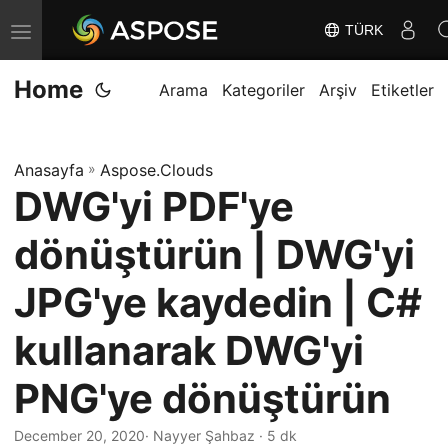
TÜRK
G
e
Home
z
Arama
Kategoriler
Arşiv
Etiketler
i
n
Anasayfa
»
Aspose.Clouds
m
DWG'yi PDF'ye
e
y
dönüştürün | DWG'yi
i
D
JPG'ye kaydedin | C#
e
kullanarak DWG'yi
ğ
i
PNG'ye dönüştürün
ş
t
December 20, 2020
· Nayyer Şahbaz · 5 dk