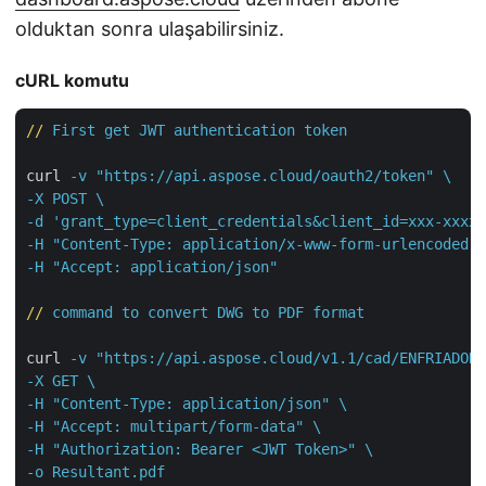
olduktan sonra ulaşabilirsiniz.
cURL komutu
//
First get JWT authentication token
curl
-v "https://api.aspose.cloud/oauth2/token" \

-X POST \

-d 'grant_type=client_credentials&client_id=xxx-xxxx-
-H "Content-Type: application/x-www-form-urlencoded" 
-H "Accept: application/json"
//
command to convert DWG to PDF format
curl
-v "https://api.aspose.cloud/v1.1/cad/ENFRIADOR.
-X GET \

-H "Content-Type: application/json" \

-H "Accept: multipart/form-data" \

-H "Authorization: Bearer <JWT Token>" \

-o Resultant.pdf