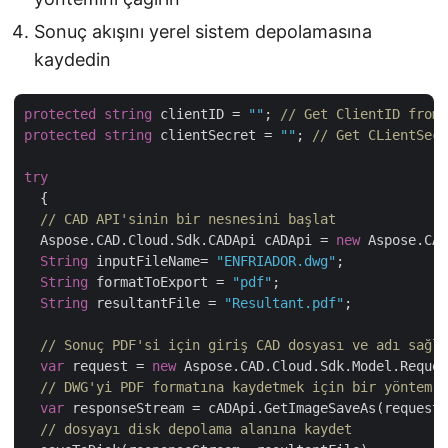
Sonuç akışını yerel sistem depolamasına
kaydedin
protected
string
 clientID = 
""
; 
// Get ClientID from 
protected
string
 clientSecret = 
""
; 
// Get CLientSecr
try
  {

// CAD API'sinin bir nesnesini başlat
  Aspose.CAD.Cloud.Sdk.CADApi cADApi = 
new
 Aspose.CAD
String
 inputFileName= 
"ENFRIADOR.dwg"
;

String
 formatToExport = 
"pdf"
;

String
 resultantFile = 
"Resultant.pdf"
;

// Sonuç PDF'si için giriş CAD dosyası ve adı sağla
var
 request = 
new
 Aspose.CAD.Cloud.Sdk.Model.Reques
// DWG'yi PDF formatına kaydetmek için bir yöntem ç
var
 responseStream = cADApi.GetImageSaveAs(request)
// dosyayı disk depolama alanına kaydet