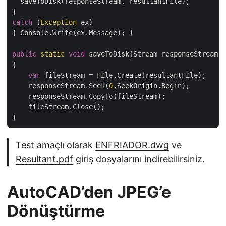
  saveToDisk(responseStream, resultantFile);

catch
 (
Exception
 ex)

{ Console.Write(ex.Message); }

public
static
void
 saveToDisk(Stream responseStream, 
{

var
 fileStream = File.Create(resultantFile);

    responseStream.Seek(
0
,SeekOrigin.Begin);

    responseStream.CopyTo(fileStream);

    fileStream.Close();

Test amaçlı olarak
ENFRIADOR.dwg
ve
Resultant.pdf
giriş dosyalarını indirebilirsiniz.
AutoCAD’den JPEG’e
Dönüştürme