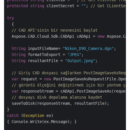
protected
string
 clientSecret = 
""
; 
// Get CLientSecr
try
  {

// CAD API'sinin bir nesnesini başlat
  Aspose.CAD.Cloud.Sdk.CADApi cADApi = 
new
 Aspose.CAD
String
 inputFileName= 
"Nikon_D90_Camera.dgn"
;

String
 formatToExport = 
"JPEG"
;

String
 resultantFile = 
"Output.jpeg"
;

// Giriş CAD dosyası sağlarken PostImageSaveAsReque
var
 request = 
new
 PostImageSaveAsRequest(File.OpenR
// görüntü ölçeğini değiştirmek için bir yöntem çağ
var
 responseStream = cADApi.PostImageSaveAs(request
// dosyayı disk depolama alanına kaydet
  saveToDisk(responseStream, resultantFile);

catch
 (
Exception
 ex)

{ Console.Write(ex.Message); }
