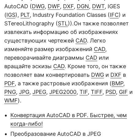
AutoCAD (
DWG
,
DWF
,
DXF
,
DGN
,
DWT
, IGES
(
IGS
),
PLT
, Industry Foundation Classes (
IFC
) и
STereoLithography (
STL
)).Он также позволяет
извлекать информацию об изображениях
существующих чертежей
CAD
. Легко
изменяйте размер изображений
CAD
,
переворачивайте диаграммы
CAD
или
вращайте эскизы
CAD
. Кроме того, он также
позволяет вам конвертировать
DWG
и
DXF
в
PDF
, а также растровые изображения (
BMP
,
PNG
,
JPG
,
JPEG
,
JPEG2000
,
TIF
,
TIFF
,
PSD
,
GIF
и
WMF
).
Конвертация AutoCAD в PDF. Быстрее, чем
когда-либо!
Преобразование AutoCAD в JPEG