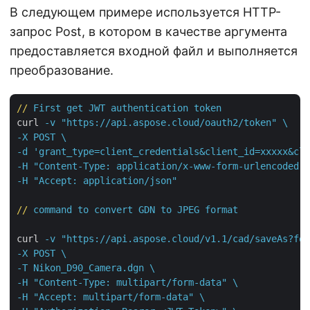
В следующем примере используется HTTP-
запрос Post, в котором в качестве аргумента
предоставляется входной файл и выполняется
преобразование.
//
First get JWT authentication token
curl
-v "https://api.aspose.cloud/oauth2/token" \

-X POST \

-d 'grant_type=client_credentials&client_id=xxxxx&cli
-H "Content-Type: application/x-www-form-urlencoded" 
-H "Accept: application/json"
//
command to convert GDN to JPEG format
curl
-v "https://api.aspose.cloud/v1.1/cad/saveAs?for
-X POST \

-T Nikon_D90_Camera.dgn \

-H "Content-Type: multipart/form-data" \

-H "Accept: multipart/form-data" \
