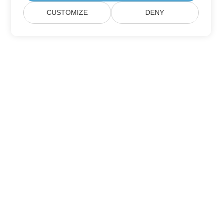
CUSTOMIZE
DENY
Дом
Товары
Новые Релизы
Ценообразование
Док