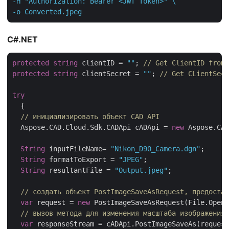
-H "Authorization: Bearer <JWT Token>" \

-o Converted.jpeg
C#.NET
protected
string
 clientID = 
""
; 
// Get ClientID from 
protected
string
 clientSecret = 
""
; 
// Get CLientSecr
try
  {

// инициализировать объект CAD API
  Aspose.CAD.Cloud.Sdk.CADApi cADApi = 
new
 Aspose.CAD
String
 inputFileName= 
"Nikon_D90_Camera.dgn"
;

String
 formatToExport = 
"JPEG"
;

String
 resultantFile = 
"Output.jpeg"
;

// создать объект PostImageSaveAsRequest, предостав
var
 request = 
new
 PostImageSaveAsRequest(File.OpenR
// вызов метода для изменения масштаба изображения
var
 responseStream = cADApi.PostImageSaveAs(request