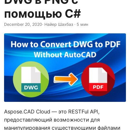
г
помощью C#
а
ц
December 20, 2020
· Найер Шахбаз · 5 мин
и
ю
Aspose.CAD Cloud — это RESTFul API,
предоставляющий возможности для
манипулирования существующими файлами