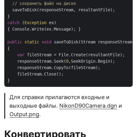
// сохранить файл на диске
  saveToDisk(responseStream, resultantFile);

catch
 (
Exception
 ex)

{ Console.Write(ex.Message); }

public
static
void
 saveToDisk(Stream responseStream, 
{

var
 fileStream = File.Create(resultantFile);

    responseStream.Seek(
0
,SeekOrigin.Begin);

    responseStream.CopyTo(fileStream);

    fileStream.Close();

Для справки прилагаются входные и
выходные файлы.
NikonD90Camera.dgn
и
Output.png
.
Конвертировать