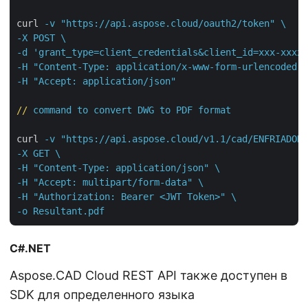
curl
-v "https://api.aspose.cloud/oauth2/token" \

-X POST \

-d 'grant_type=client_credentials&client_id=xxx-xxxx-
-H "Content-Type: application/x-www-form-urlencoded" 
-H "Accept: application/json"
//
command to convert DWG to PDF format
curl
-v "https://api.aspose.cloud/v1.1/cad/ENFRIADOR.
-X GET \

-H "Content-Type: application/json" \

-H "Accept: multipart/form-data" \

-H "Authorization: Bearer <JWT Token>" \

-o Resultant.pdf
C#.NET
Aspose.CAD Cloud REST API также доступен в
SDK для определенного языка