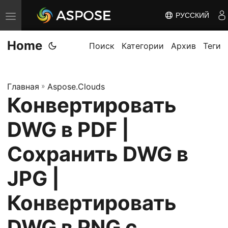
РУССКИЙ
П
е
Home
р
Поиск
Категории
Архив
Теги
е
к
Главная
»
Aspose.Clouds
л
Конвертировать
ю
ч
DWG в PDF |
и
т
Сохранить DWG в
ь
JPG |
н
а
Конвертировать
в
и
DWG в PNG с