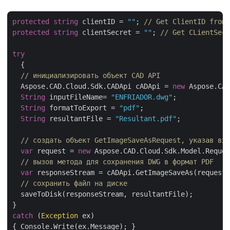
protected
string
 clientID = 
""
; 
// Get ClientID from 
protected
string
 clientSecret = 
""
; 
// Get CLientSecr
try
  {

// инициализировать объект CAD API
  Aspose.CAD.Cloud.Sdk.CADApi cADApi = 
new
 Aspose.CAD
String
 inputFileName= 
"ENFRIADOR.dwg"
;

String
 formatToExport = 
"pdf"
;

String
 resultantFile = 
"Resultant.pdf"
;

// создать объект GetImageSaveAsRequest, указав вх
var
 request = 
new
 Aspose.CAD.Cloud.Sdk.Model.Reques
// вызов метода для сохранения DWG в формат PDF
var
 responseStream = cADApi.GetImageSaveAs(request)
// сохранить файл на диске
  saveToDisk(responseStream, resultantFile);

catch
 (
Exception
 ex)

{ Console.Write(ex.Message); }
