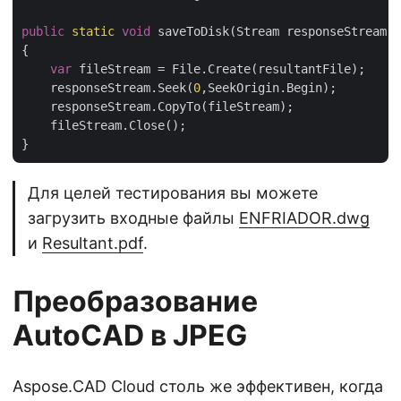
public
static
void
 saveToDisk(Stream responseStream, 
{

var
 fileStream = File.Create(resultantFile);

    responseStream.Seek(
0
,SeekOrigin.Begin);

    responseStream.CopyTo(fileStream);

    fileStream.Close();

Для целей тестирования вы можете
загрузить входные файлы
ENFRIADOR.dwg
и
Resultant.pdf
.
Преобразование
AutoCAD в JPEG
Aspose.CAD Cloud столь же эффективен, когда