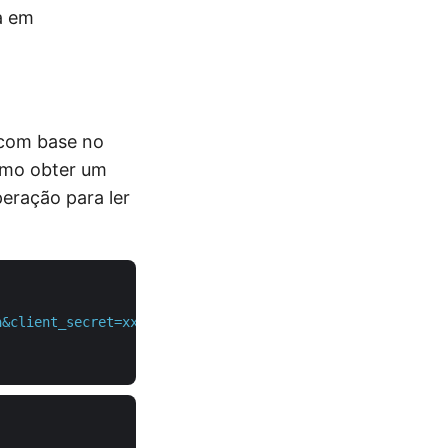
a em
 com base no
como obter um
eração para ler
a&client_secret=xxxxxxx'
 \
