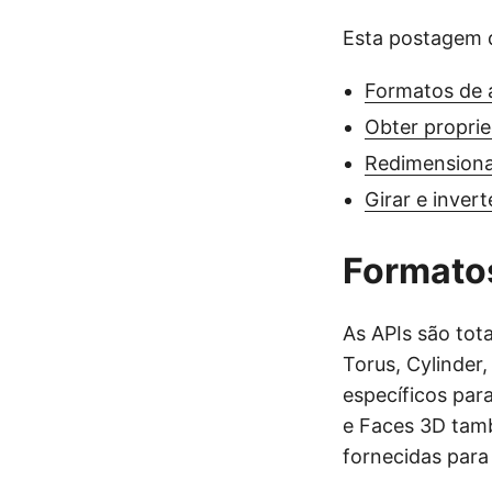
Esta postagem d
Formatos de 
Obter propri
Redimension
Girar e inve
Formatos
As APIs são tot
Torus, Cylinder
específicos par
e Faces 3D tam
fornecidas para