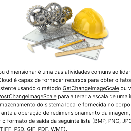
u dimensionar é uma das atividades comuns ao lida
oud é capaz de fornecer recursos para obter o fator
istente usando o método
GetChangeImageScale
ou v
PostChangeImageScale
para alterar a escala de uma
mazenamento do sistema local e fornecida no corpo d
rante a operação de redimensionamento da imagem
 o formato de saída da seguinte lista (
BMP
,
PNG
,
JP
TIFF
,
PSD
,
GIF
,
PDF
,
WMF
).