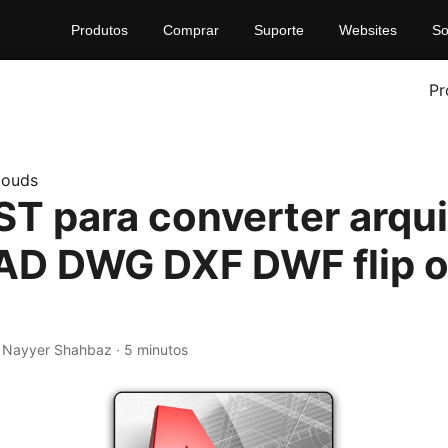
Produtos
Comprar
Suporte
Websites
So
Pr
louds
ST para converter arqu
D DWG DXF DWF flip 
· Nayyer Shahbaz · 5 minutos