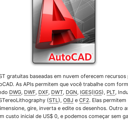
ST gratuitas baseadas em nuvem oferecem recursos 
toCAD. As APIs permitem que você trabalhe com form
indo
DWG
,
DWF
,
DXF
,
DWT
,
DGN
,
IGES
(
IGS
),
PLT
, Ind
 STereoLithography (
STL
),
OBJ
e
CF2
. Elas permitem
imensione, gire, inverta e edite os desenhos. Outro 
um custo inicial de US$ 0, e podemos começar sem g