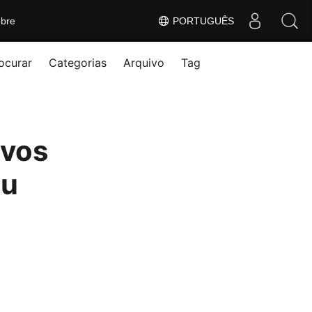
bre
PORTUGUÊS
ocurar
Categorias
Arquivo
Tag
ivos
ou