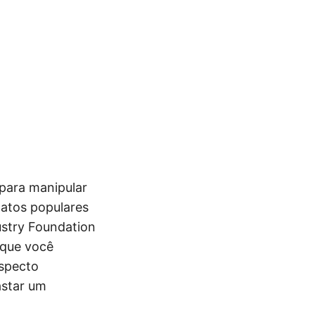
para manipular
atos populares
ustry Foundation
 que você
aspecto
astar um