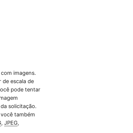
r com imagens.
 de escala de
ocê pode tentar
 imagem
a solicitação.
, você também
G
,
JPEG
,