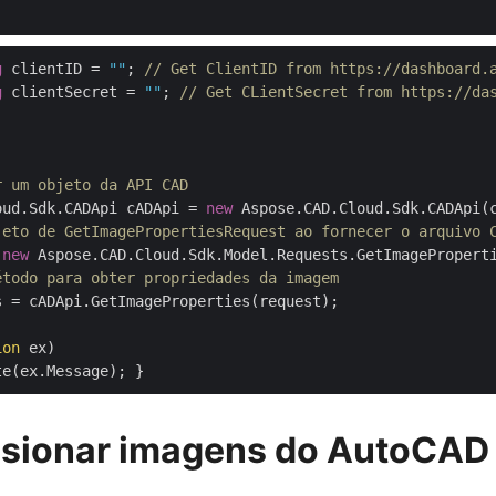
g
 clientID = 
""
; 
// Get ClientID from https://dashboard.
g
 clientSecret = 
""
; 
// Get CLientSecret from https://da
r um objeto da API CAD
oud.Sdk.CADApi cADApi = 
new
 Aspose.CAD.Cloud.Sdk.CADApi(c
jeto de GetImagePropertiesRequest ao fornecer o arquivo 
 
new
 Aspose.CAD.Cloud.Sdk.Model.Requests.GetImagePropert
étodo para obter propriedades da imagem
s = cADApi.GetImageProperties(request);

ion
 ex)

sionar imagens do AutoCAD