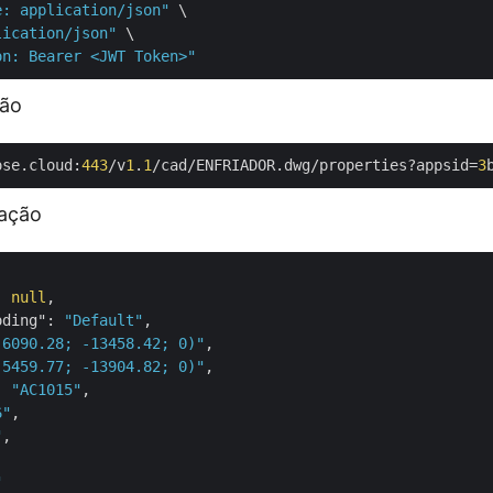
e: application/json"
 \

lication/json"
 \

on: Bearer <JWT Token>"
ção
ose.cloud:
443
/v
1
.
1
/cad/ENFRIADOR.dwg/properties?appsid=
3
tação
: 
null
,

oding"
: 
"Default"
,

(6090.28; -13458.42; 0)"
,

(5459.77; -13904.82; 0)"
,

: 
"AC1015"
,

6"
,

"
,

"