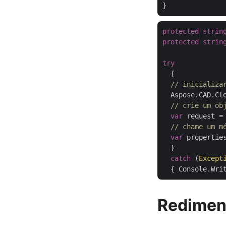
protected
strin
protected
strin
try
  {

// inicializa
  Aspose.CAD.Cl
// crie um ob
var
 request =
// chame um m
var
 propertie
  }

catch
 (
Except
Redimen