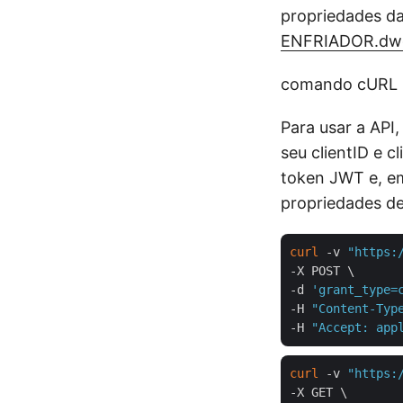
propriedades d
ENFRIADOR.dw
comando cURL
Para usar a API
seu clientID e 
token JWT e, em
propriedades d
curl
 -v 
"https:
-X POST \

-d 
'grant_type=
-H 
"Content-Typ
-H 
"Accept: app
curl
 -v 
"https:
-X GET \
