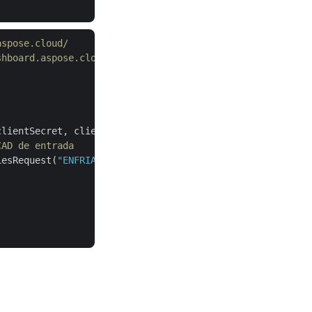
aspose.cloud/
shboard.aspose.cloud/
lientSecret, clientID);

CAD de entrada
iesRequest(
"ENFRIADOR.dwg"
);
