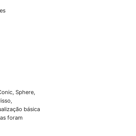
hes
Conic, Sphere,
isso,
ualização básica
das foram