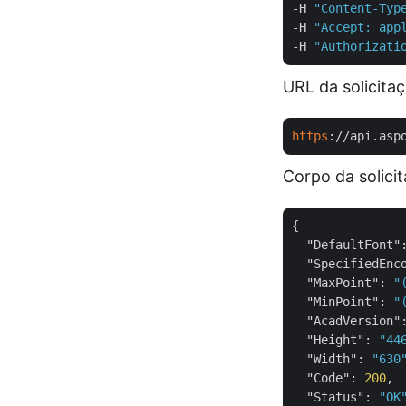
-H 
"Content-Typ
-H 
"Accept: app
-H 
"Authorizati
URL da solicita
https
://api.asp
Corpo da solici
{

"DefaultFont"
"SpecifiedEnc
"MaxPoint"
: 
"
"MinPoint"
: 
"
"AcadVersion"
"Height"
: 
"44
"Width"
: 
"630
"Code"
: 
200
,

"Status"
: 
"OK