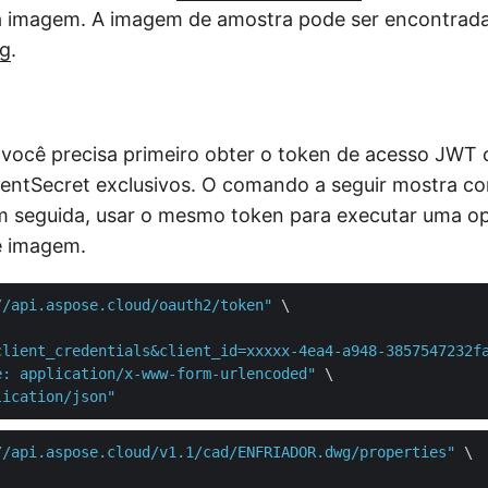
a imagem. A imagem de amostra pode ser encontrad
g
.
, você precisa primeiro obter o token de acesso JWT
clientSecret exclusivos. O comando a seguir mostra 
 seguida, usar o mesmo token para executar uma op
e imagem.
//api.aspose.cloud/oauth2/token"
 \

client_credentials&client_id=xxxxx-4ea4-a948-3857547232f
e: application/x-www-form-urlencoded"
 \

lication/json"
//api.aspose.cloud/v1.1/cad/ENFRIADOR.dwg/properties"
 \
