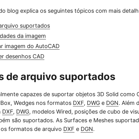
o blog explica os seguintes tópicos com mais detal
arquivo suportados
edades da imagem
ar imagem do AutoCAD
rter desenhos CAD
 de arquivo suportados
almente capazes de suportar objetos 3D Solid como 
, Box, Wedges nos formatos
DXF
,
DWG
e
DGN
. Além d
a
DXF
,
DWG
, modelos Wired, posições de cubo de vis
bém são suportados. As Surfaces e Meshes suporta
 os formatos de arquivo
DXF
e
DGN
.