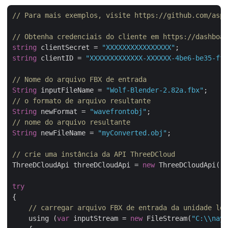
// Para mais exemplos, visite https://github.com/aspo
// Obtenha credenciais do cliente em https://dashboar
string
 clientSecret = 
"XXXXXXXXXXXXXXXX"
string
 clientID = 
"XXXXXXXXXXXXX-XXXXXX-4be6-be35-ff5
// Nome do arquivo FBX de entrada
String
 inputFileName = 
"Wolf-Blender-2.82a.fbx"
// o formato de arquivo resultante
String
 newFormat = 
"wavefrontobj"
// nome do arquivo resultante
String
 newFileName = 
"myConverted.obj"
;

// crie uma instância da API ThreeDCloud
ThreeDCloudApi threeDCloudApi = 
new
 ThreeDCloudApi(
"c
try
{

// carregar arquivo FBX de entrada da unidade loc
    using (
var
 inputStream = 
new
 FileStream(
"C:\\nayy