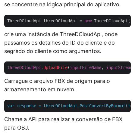
se concentre na lógica principal do aplicativo.
ThreeDCloudApi threeDCloudApi = 
new
 ThreeDCloudApi(
"c
crie uma instância de ThreeDCloudApi, onde
passamos os detalhes do ID do cliente e do
segredo do cliente como argumentos.
threeDCloudApi
.UploadFile
(
inputFileName
, 
inputStream
Carregue o arquivo FBX de origem para o
armazenamento em nuvem.
var
response
=
threeDCloudApi.PostConvertByFormat(inp
Chame a API para realizar a conversão de FBX
para OBJ.