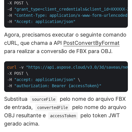
-X POST \

-d 
"grant_type=client_credentials&client_id=XXXXXX-XX
-H 
"Content-Type: application/x-www-form-urlencoded"
 
-H 
"Accept: application/json"
Agora, precisamos executar o seguinte comando
cURL, que chama a API
PostConvertByFormat
para realizar a conversão de FBX para OBJ.
curl
 -v 
"https://api.aspose.cloud/v3.0/3d/saveas/newf
-X POST \

-H 
"accept: application/json"
 \

-H 
"authorization: Bearer {accessToken}"
Substitua
pelo nome do arquivo FBX
sourceFile
de entrada,
pelo nome do arquivo
convertedFile
OBJ resultante e
pelo token JWT
accessToken
gerado acima.