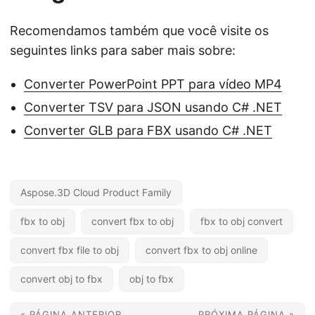
Recomendamos também que você visite os
seguintes links para saber mais sobre:
Converter PowerPoint PPT para vídeo MP4
Converter TSV para JSON usando C# .NET
Converter GLB para FBX usando C# .NET
Aspose.3D Cloud Product Family
fbx to obj
convert fbx to obj
fbx to obj convert
convert fbx file to obj
convert fbx to obj online
convert obj to fbx
obj to fbx
« PÁGINA ANTERIOR
PRÓXIMA PÁGINA »