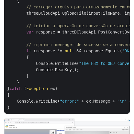
    {

// carregar arquivo para armazenamento em nuv
        threeDCloudApi.UploadFile(inputFileName, inpu
// iniciar a operação de conversão de arquivo
var
 response = threeDCloudApi.PostConvertByFo
// imprimir mensagem de sucesso se a conversã
if
 (response != 
null
 && response.Equals(
"OK"
)
        {

            Console.WriteLine(
"The FBX to OBJ convers
            Console.ReadKey();

        }

    }

}
catch
 (
Exception
 ex)

{

    Console.WriteLine(
"error:"
 + ex.Message + 
"\n"
 + 