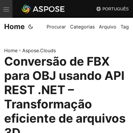
PORTUGUÊS
A
l
Home
t
Procurar
Categorias
Arquivo
Tag
e
r
Home
»
Aspose.Clouds
n
Conversão de FBX
a
r
para OBJ usando API
n
a
REST .NET –
v
Transformação
e
g
eficiente de arquivos
a
ç
3D