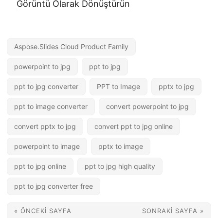
Görüntü Olarak Dönüştürün
Aspose.Slides Cloud Product Family
powerpoint to jpg
ppt to jpg
ppt to jpg converter
PPT to Image
pptx to jpg
ppt to image converter
convert powerpoint to jpg
convert pptx to jpg
convert ppt to jpg online
powerpoint to image
pptx to image
ppt to jpg online
ppt to jpg high quality
ppt to jpg converter free
« ÖNCEKI SAYFA
SONRAKI SAYFA »