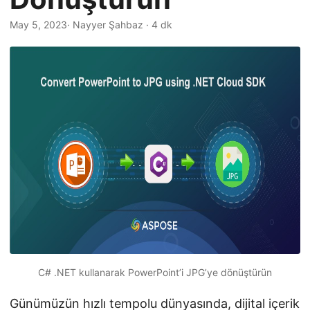
i
r
May 5, 2023
· Nayyer Şahbaz · 4 dk
C# .NET kullanarak PowerPoint’i JPG’ye dönüştürün
Günümüzün hızlı tempolu dünyasında, dijital içerik