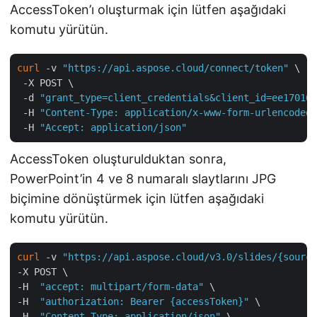
AccessToken’ı oluşturmak için lütfen aşağıdaki
komutu yürütün.
curl
 -v 
"https://api.aspose.cloud/connect/token"
 \

 -X POST \

 -d 
"grant_type=client_credentials&client_id=ee170169
 -H 
"Content-Type: application/x-www-form-urlencoded"
 -H 
"Accept: application/json"
AccessToken oluşturulduktan sonra,
PowerPoint’in 4 ve 8 numaralı slaytlarını JPG
biçimine dönüştürmek için lütfen aşağıdaki
komutu yürütün.
curl
 -v 
"https://api.aspose.cloud/v3.0/slides/{source
-X POST \

-H  
"accept: multipart/form-data"
 \

-H  
"authorization: Bearer {accessToken}"
 \

-H  
"Content-Type: application/json"
 \
