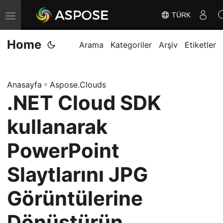
TÜRK
G
e
Home
z
Arama
Kategoriler
Arşiv
Etiketler
i
n
Anasayfa
»
Aspose.Clouds
m
.NET Cloud SDK
e
y
kullanarak
i
D
PowerPoint
e
Slaytlarını JPG
ğ
i
Görüntülerine
ş
t
Dönüştürün