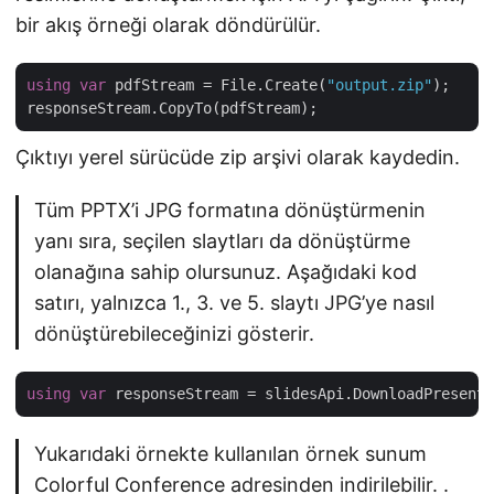
bir akış örneği olarak döndürülür.
using
var
 pdfStream = File.Create(
"output.zip"
);

Çıktıyı yerel sürücüde zip arşivi olarak kaydedin.
Tüm PPTX’i JPG formatına dönüştürmenin
yanı sıra, seçilen slaytları da dönüştürme
olanağına sahip olursunuz. Aşağıdaki kod
satırı, yalnızca 1., 3. ve 5. slaytı JPG’ye nasıl
dönüştürebileceğinizi gösterir.
using
var
 responseStream = slidesApi.DownloadPresenta
Yukarıdaki örnekte kullanılan örnek sunum
Colorful Conference
adresinden indirilebilir. .