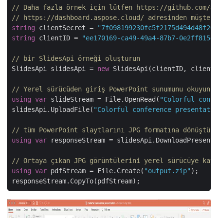
// Daha fazla örnek için lütfen https://github.com/as
// https://dashboard.aspose.cloud/ adresinden müşteri
string
 clientSecret = 
"7f098199230fc5f2175d494d48f207
string
 clientID = 
"ee170169-ca49-49a4-87b7-0e2ff815ea
// bir SlidesApi örneği oluşturun
SlidesApi slidesApi = 
new
 SlidesApi(clientID, clientS
// Yerel sürücüden giriş PowerPoint sunumunu okuyun
using
var
 slideStream = File.OpenRead(
"Colorful confe
slidesApi.UploadFile(
"Colorful conference presentatio
// tüm PowerPoint slaytlarını JPG formatına dönüştürm
using
var
 responseStream = slidesApi.DownloadPresenta
// Ortaya çıkan JPG görüntülerini yerel sürücüye kayd
using
var
 pdfStream = File.Create(
"output.zip"
);
