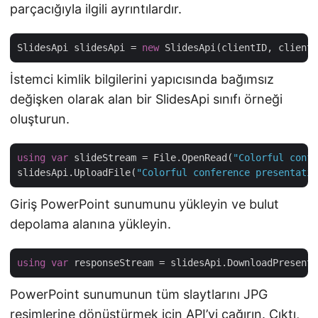
parçacığıyla ilgili ayrıntılardır.
SlidesApi slidesApi = 
new
İstemci kimlik bilgilerini yapıcısında bağımsız
değişken olarak alan bir SlidesApi sınıfı örneği
oluşturun.
using
var
 slideStream = File.OpenRead(
"Colorful confe
slidesApi.UploadFile(
"Colorful conference presentatio
Giriş PowerPoint sunumunu yükleyin ve bulut
depolama alanına yükleyin.
using
var
 responseStream = slidesApi.DownloadPresenta
PowerPoint sunumunun tüm slaytlarını JPG
resimlerine dönüştürmek için API’yi çağırın. Çıktı,