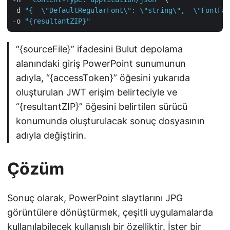
-d 
"{  \"DefaultRegularFont\": \"string\",  \"FontFal
-o 
"{resultantZIP}"
“{sourceFile}” ifadesini Bulut depolama
alanındaki giriş PowerPoint sunumunun
adıyla, “{accessToken}” öğesini yukarıda
oluşturulan JWT erişim belirteciyle ve
“{resultantZIP}” öğesini belirtilen sürücü
konumunda oluşturulacak sonuç dosyasının
adıyla değiştirin.
Çözüm
Sonuç olarak, PowerPoint slaytlarını JPG
görüntülere dönüştürmek, çeşitli uygulamalarda
kullanılabilecek kullanışlı bir özelliktir. İster bir