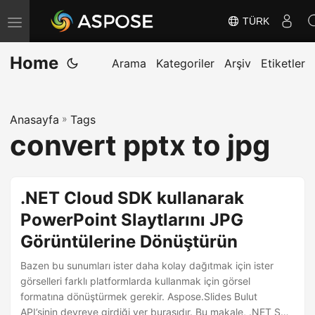
TÜRK
G
e
Home
z
Arama
Kategoriler
Arşiv
Etiketler
i
n
Anasayfa
»
Tags
m
convert pptx to jpg
e
y
i
.NET Cloud SDK kullanarak
D
PowerPoint Slaytlarını JPG
e
Görüntülerine Dönüştürün
ğ
i
Bazen bu sunumları ister daha kolay dağıtmak için ister
ş
görselleri farklı platformlarda kullanmak için görsel
formatına dönüştürmek gerekir. Aspose.Slides Bulut
t
API’sinin devreye girdiği yer burasıdır. Bu makale, .NET SDK