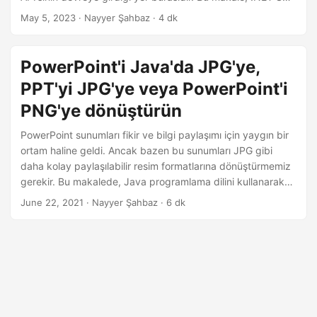
i
ile Aspose.Slides Bulut API’sini kullanarak PowerPoint
May 5, 2023
· Nayyer Şahbaz · 4 dk
r
slaytlarını görüntüye dönüştürme adımlarında size rehberlik
edecektir. Bu güçlü API’nin yardımıyla PowerPoint slaytlarını
şekiller de dahil olmak üzere görüntülere kolayca
PowerPoint'i Java'da JPG'ye,
dönüştürebileceğinizi ve çıktı görüntü biçimini tercihlerinize
PPT'yi JPG'ye veya PowerPoint'i
göre özelleştirebileceğinizi açıklayacağız.
PNG'ye dönüştürün
PowerPoint sunumları fikir ve bilgi paylaşımı için yaygın bir
ortam haline geldi. Ancak bazen bu sunumları JPG gibi
daha kolay paylaşılabilir resim formatlarına dönüştürmemiz
gerekir. Bu makalede, Java programlama dilini kullanarak
PowerPoint’ten JPG’ye dönüştürmenin nasıl
June 22, 2021
· Nayyer Şahbaz · 6 dk
gerçekleştirileceğini inceleyeceğiz. Java Cloud SDK dahil
olmak üzere bu görevi verimli ve etkili bir şekilde
gerçekleştirmek için mevcut farklı yaklaşımları tartışacağız.