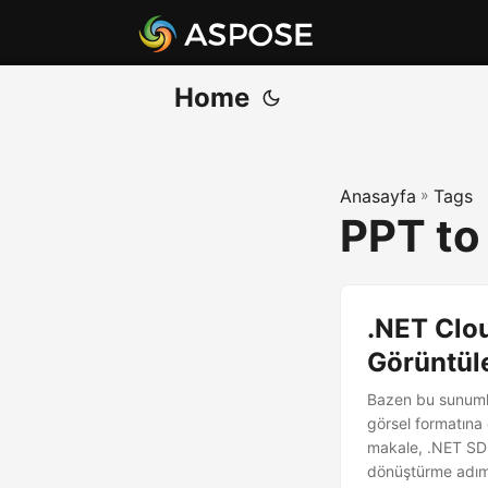
Home
Anasayfa
»
Tags
PPT to
.NET Clou
Görüntül
Bazen bu sunumlar
görsel formatına 
makale, .NET SDK 
dönüştürme adımla