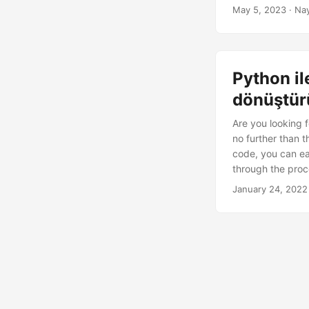
şekiller de dahil
May 5, 2023
· Nay
tercihlerinize gö
Python i
dönüştür
Are you looking 
no further than 
code, you can eas
through the proc
to images.
January 24, 2022