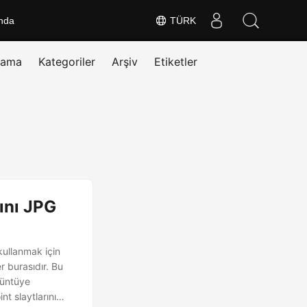
nda
TÜRK
rama
Kategoriler
Arşiv
Etiketler
ını JPG
kullanmak için
r burasıdır. Bu
rüntüye
t slaytlarını