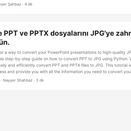
 olmak üzere görüntülere kolayca dönüştürebileceğinizi ve çıktı görünt
yer Şahbaz · 4 dk
re özelleştirebileceğinizi açıklayacağız.
le PPT ve PPTX dosyalarını JPG'ye zah
ün.
for a way to convert your PowerPoint presentations to high-quality 
this step-by-step guide on how to convert PPT to JPG using Python. 
ily and efficiently convert PPT and PPTX files to JPG. This tutorial w
ess and provide you with all the information you need to convert you
· Nayyer Shahbaz · 3 dk