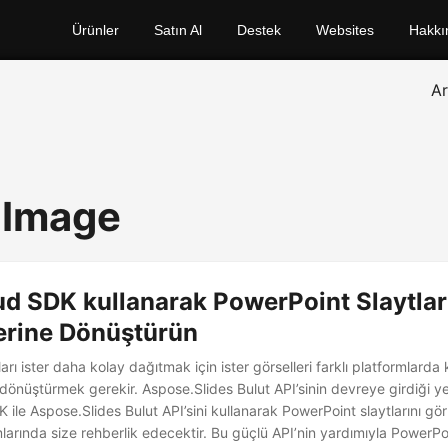
Ürünler
Satın Al
Destek
Websites
Hakkı
A
 Image
d SDK kullanarak PowerPoint Slaytlar
erine Dönüştürün
ı ister daha kolay dağıtmak için ister görselleri farklı platformlarda 
dönüştürmek gerekir. Aspose.Slides Bulut API’sinin devreye girdiği ye
ile Aspose.Slides Bulut API’sini kullanarak PowerPoint slaytlarını gö
rında size rehberlik edecektir. Bu güçlü API’nin yardımıyla PowerPoin