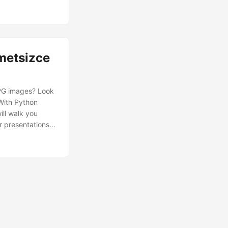
ü biçimini
metsizce
JPG images? Look
With Python
ill walk you
r presentations