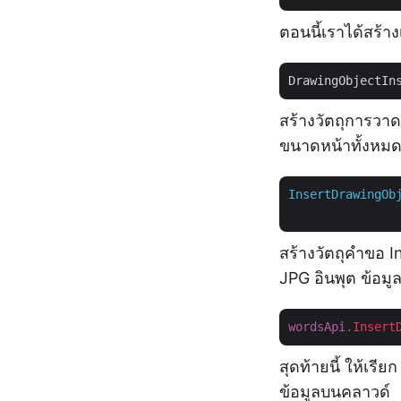
ตอนนี้เราได้สร้า
DrawingObjectIn
สร้างวัตถุการวา
ขนาดหน้าทั้งหมด 
InsertDrawingOb
สร้างวัตถุคำขอ I
JPG อินพุต ข้อมู
wordsApi
.Insert
สุดท้ายนี้ ให้เรี
ข้อมูลบนคลาวด์