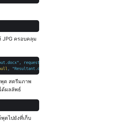
ห้ JPG ครอบคลุม
put.docx",
requestDrawingObject,
null
,
"Resultant.docx"
,
null
,
null
);
นพุต สตรีมภาพ
ด้ผลลัพธ์
ุตไปยังที่เก็บ