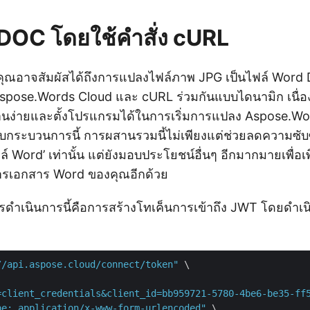
 DOC โดยใช้คำสั่ง cURL
ง คุณอาจสัมผัสได้ถึงการแปลงไฟล์ภาพ JPG เป็นไฟล์ Word
ง Aspose.Words Cloud และ cURL ร่วมกันแบบไดนามิก เนื่
งานง่ายและตั้งโปรแกรมได้ในการเริ่มการแปลง Aspose.Wor
ับกระบวนการนี้ การผสานรวมนี้ไม่เพียงแต่ช่วยลดความซั
์ Word’ เท่านั้น แต่ยังมอบประโยชน์อื่นๆ อีกมากมายเพื่อเ
รเอกสาร Word ของคุณอีกด้วย
ดำเนินการนี้คือการสร้างโทเค็นการเข้าถึง JWT โดยดำเนิ
//api.aspose.cloud/connect/token"
 \

=client_credentials&client_id=bb959721-5780-4be6-be35-ff
pe: application/x-www-form-urlencoded"
 \
