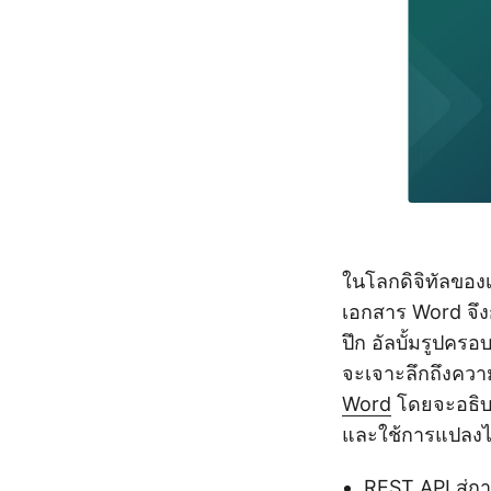
ในโลกดิจิทัลของ
เอกสาร Word จึงก
ปึก อัลบั้มรูปคร
จะเจาะลึกถึงควา
Word
โดยจะอธิบา
และใช้การแปลงไฟ
REST API สู่ก