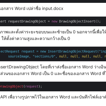
งเอกสาร Word เปล่าชื่อ input.docx
sert requestDrawingObject = 
new
ดภาพและตั้งค่าระยะขอบบนและซ้ายเป็น 0 นอกจากนี้เพื่อใ
ให้ตั้งค่าความสูงและความกว้างเป็น 0
jectRequest
request
=
new
InsertDrawingObjectRequest("in
sourceImage,
"sections/0"
,
null
,
null
,
null
,
null
,
nsertDrawingObject โดยที่เราส่งชื่อเอกสาร Word ว่างอิ
ลส่วนของเอกสาร Word เป็น 0 และชื่อของเอกสาร Word ที่ไ
DrawingObject
(
request
ยก API เพื่อวางรูปภาพไว้ในเอกสาร Word และบันทึกไฟล์เอาต์พ