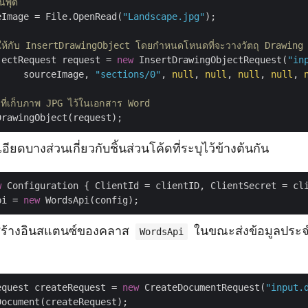
นพุต
eImage = File.OpenRead(
"Landscape.jpg"
);

ให้กับ InsertDrawingObject โดยกำหนดโหนดที่จะวางวัตถุ Drawing
jectRequest request = 
new
 InsertDrawingObjectRequest(
"in
     sourceImage, 
"sections/0"
, 
null
, 
null
, 
null
, 
null
, 
ดที่เก็บภาพ JPG ไว้ในเอกสาร Word
ียดบางส่วนเกี่ยวกับชิ้นส่วนโค้ดที่ระบุไว้ข้างต้นกัน
w
 Configuration { ClientId = clientID, ClientSecret = cli
pi = 
new
ร้างอินสแตนซ์ของคลาส
ในขณะส่งข้อมูลประจ
WordsApi
equest createRequest = 
new
 CreateDocumentRequest(
"input.