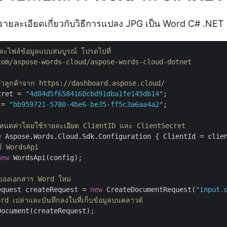
ยรายละเอียดเกี่ยวกับวิธีการแปลง JPG เป็น Word C# .NET
ละไฟล์ข้อมูลแบบสมบูรณ์ โปรดไปที่ 
com/aspose-words-cloud/aspose-words-cloud-dotnet
ตัวลูกค้าจาก https://dashboard.aspose.cloud/
cret = 
"4d84d5f6584160cbd91dba1fe145db14"
 = 
"bb959721-5780-4be6-be35-ff5c3a6aa4a2"
;

กำหนดค่าโดยใช้รายละเอียด ClientID และ ClientSecret
w
ซ์ WordsApi
new
 WordsApi(config);

ของเอกสาร Word ใหม่
equest createRequest = 
new
 CreateDocumentRequest(
"input.
d เปล่าและบันทึกลงในที่เก็บข้อมูลบนคลาวด์
ocument(createRequest);
