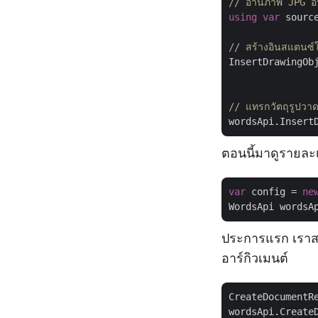
// อ่านภาพ JPG อิ
using
var
 sourc
// สร้างอินสแตนซ์
InsertDrawingOb
               
// แทรกวัตถุรูปวา
ตอนนี้มาดูรายละเอ
var
 config = 
ne
WordsApi wordsA
ประการแรก เราส
อาร์กิวเมนต์
CreateDocumentR