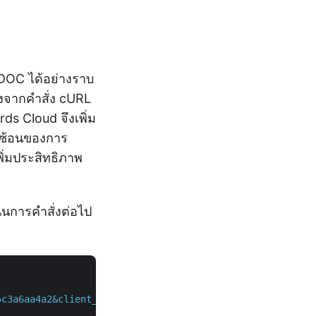
 DOC ได้อย่างราบ
องจากคำสั่ง cURL
ds Cloud จึงเพิ่ม
บซ้อนของการ
พิ่มประสิทธิภาพ
นการคำสั่งต่อไป
5c3a6aa4a2&client_secret=4d84d5f6584160cbd91dba1fe145db1