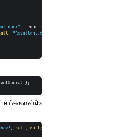
put.docx"
, requestDrawingObject,

null
, 
"Resultant.docx"
, 
null
, 
null
);

entSecret };

ำตัวไคลเอนต์เป็น
docx"
, 
null
, 
null
);
