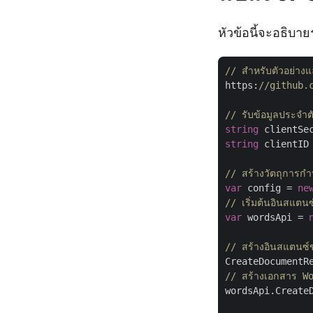
หัวข้อนี้จะอธิบา
// สำหรับตัวอย่างแ
https:
//github.
// รับข้อมูลประจำ
string
 clientSe
string
 clientID
// สร้างวัตถุการ
var
 config = 
ne
// เริ่มต้นอินสแตน
var
 wordsApi = 
// สร้างอินสแตนซ์
CreateDocumentR
// สร้างเอกสาร Wor
wordsApi.CreateD