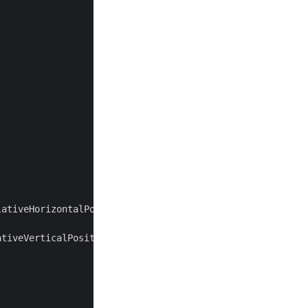
tiveVerticalPositionEnum.Margin;


