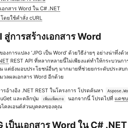
นเอกสาร Word ใน C# .NET
โดยใช้คำสั่ง cURL
 สู่การสร้างเอกสาร Word
งการแปลง ‘JPG เป็น Word’ ด้วยวิธีง่ายๆ อย่างน่าทึ่งด้
.NET
REST API ที่หลากหลายนี้ไม่เพียงแต่ทำให้กระบวนกา
านั้น แต่ยังมอบประโยชน์อื่นๆ มากมายที่ช่วยยกระดับประ
มวลผลเอกสาร Word อีกด้วย
มการอ้างอิง .NET REST ในโครงการ โปรดค้นหา
Aspose.Wo
uGet และคลิกปุ่ม
นอกจากนี้ โปรดไปที่
แดชบ
เพิ่มแพ็คเกจ
ัวไคลเอนต์ส่วนบุคคลของคุณ
 เป็นเอกสาร Word ใน C# .NET