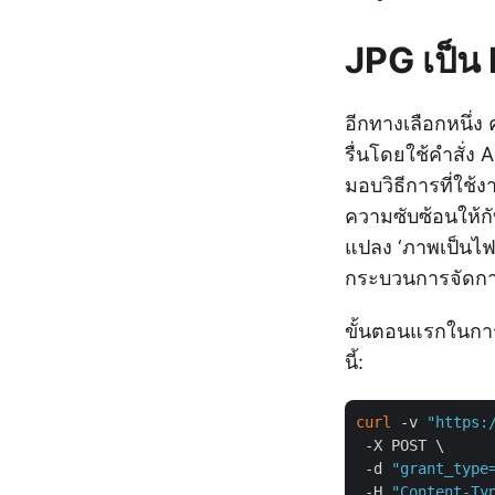
JPG เป็น
อีกทางเลือกหนึ่
รื่นโดยใช้คำสั่
มอบวิธีการที่ใช้
ความซับซ้อนให้ก
แปลง ‘ภาพเป็นไฟล
กระบวนการจัดกา
ขั้นตอนแรกในการ
นี้:
curl
 -v 
"https:
 -X POST \

 -d 
"grant_type
 -H 
"Content-Ty