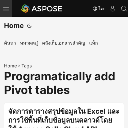
ไทย
T
o
Home
g
g
l
ค้นหา
หมวดหมู่
คลังเก็บเอกสารสำคัญ
แท็ก
e
n
Home
a
»
Tags
Programatically add
v
i
Pivot tables
g
a
t
จัดการตารางสรุปข้อมูลใน Excel และ
i
การใช้พื้นที่เก็บข้อมูลบนคลาวด์โดย
o