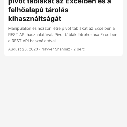
pivot táblákat az Excelben és a
n
felhőalapú tárolás
kihasználtságát
Manipuláljon és hozzon létre pivot táblákat az Excelben a
REST API használatával. Pivot táblák létrehozása Excelben
a REST API használatával.
August 26, 2020
· Nayyer Shahbaz · 2 perc