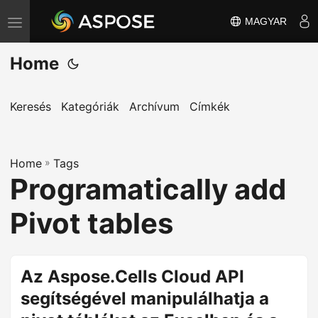
MAGYAR
T
o
Home
g
g
l
Keresés
Kategóriák
Archívum
Címkék
e
n
Home
a
»
Tags
Programatically add
v
i
Pivot tables
g
a
t
Az Aspose.Cells Cloud API
i
segítségével manipulálhatja a
o