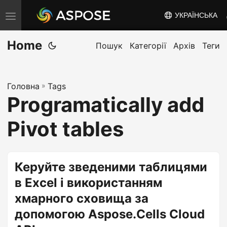
УКРАЇНСЬКА
T
o
Home
g
Пошук
Категорії
Архів
Теги
g
l
Головна
»
Tags
e
Programatically add
n
a
Pivot tables
v
i
g
Керуйте зведеними таблицями
a
в Excel і використанням
t
хмарного сховища за
i
допомогою Aspose.Cells Cloud
o