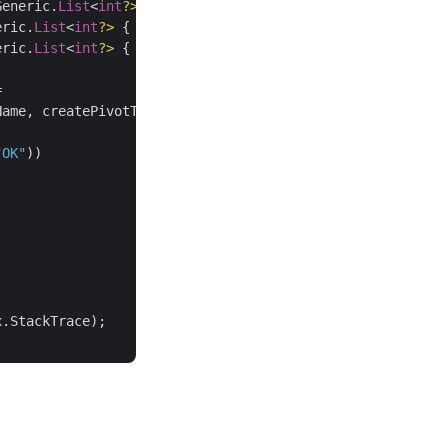
Generic.
List
<
int
?>
 { 
1
 };

eric.
List
<
int
?>
 { 
1
 };

eric.
List
<
int
?>
 { 
1
 };

 

ame, createPivotTableRequest);

"OK"
))

.StackTrace);
