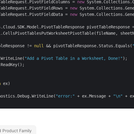
TableRequest.PivotFieldColumns = 
new
 System.Collections.
TableRequest.PivotFieldRows = 
new
 System.Collections.Gen
TableRequest.PivotFieldData = 
new
 System.Collections.Gen
s.Cloud.SDK.Model.PivotTableResponse pivotTableResponse =
i.CellsPivotTablesPutWorksheetPivotTable(fileName, sheetN
bleResponse != 
null
 && pivotTableResponse.Status.Equals(
.WriteLine(
"Add a Pivot Table in a Worksheet, Done!"
);

ReadKey();

n
 ex)

nostics.Debug.WriteLine(
"error:"
 + ex.Message + 
"\n"
 + ex
d Product Family