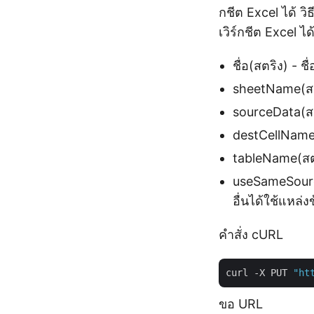
กชีต Excel ได้ ว
เวิร์กชีต Excel ไ
ชื่อ(สตริง) - ช
sheetName(สตริ
sourceData(สต
destCellName(
tableName(สตร
useSameSource 
อื่นได้ใช้แหล่งข
คำสั่ง cURL
curl -X PUT 
"ht
ขอ URL