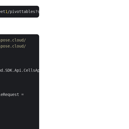
eet
1
/pivottables?sourceData='Current%
20
Month'!%
24
B%
2427
%
spose.cloud/
spose.cloud/
d.SDK.Api.CellsApi(MyAppSid, MyAppKey);

eRequest = 
