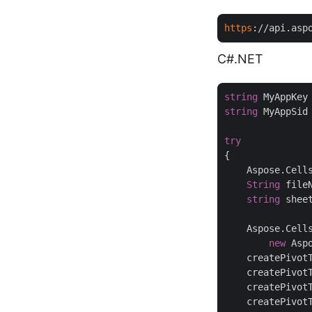
https
://api.asp
C#.NET
string
 MyAppKey
string
 MyAppSid
try
{

    Aspose.Cell
String
 file
string
 shee
    Aspose.Cell
new
 Asp
    createPivot
    createPivot
    createPivot
    createPivot