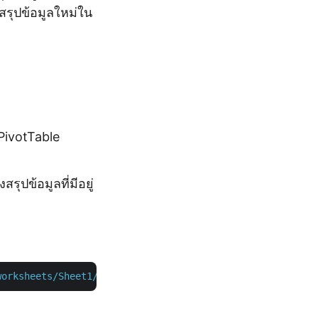
สรุปข้อมูลใหม่ใน
PivotTable
ุปข้อมูลที่มีอยู่
worksheets/Sheet1/pivottables?sourceData='Current%20Mont