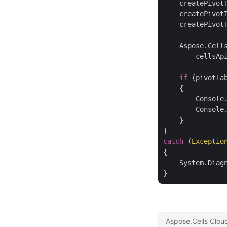
    createPivot
    createPivot
    createPivot
    Aspose.Cell
        cellsAp
if
 (pivotTa
    {

        Console
        Console.
    }

catch
 (
Exceptio
{

    System.Diag
Aspose.Cells Clou