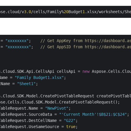
ose.cloud/v
3
.
0
/cells/Family%
20
Budget
1
.xlsx/worksheets/Sh
 = 
"xxxxxxxx"
;    
// Get AppKey from https://dashboard.a
 = 
"xxxxxxxxx"
;   
// Get AppSID from https://dashboard.a
s.Cloud.SDK.Api.CellsApi cellsApi = 
new
 Aspose.Cells.Clou
Name = 
"Family Budget1.xlsx"
;

tName = 
"Sheet1"
;

s.Cloud.SDK.Model.CreatePivotTableRequest createPivotTabl
ose.Cells.Cloud.SDK.Model.CreatePivotTableRequest();

TableRequest.Name = 
"NewPivot"
;

TableRequest.SourceData = 
"'Current Month'!
$B
$21
:
$C
$24
"
;

TableRequest.DestCellName = 
"G22"
;

TableRequest.UseSameSource = 
true
;
