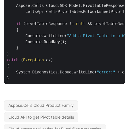
    Aspose.Cells.Cloud.SDK.Model.PivotTableResponse p
        cellsApi.CellsPivotTablesPutWorksheetPivotTab
if
 (pivotTableResponse != 
null
 && pivotTableRespo
    {

        Console.WriteLine(
"Add a Pivot Table in a Wor
        Console.ReadKey();

    }

catch
 (
Exception
 ex)

{

    System.Diagnostics.Debug.WriteLine(
"error:"
 + ex.
Aspose.Cells Cloud Product Family
Cloud API to get Pivot table details
Cloud storage utilisation for Excel files processing