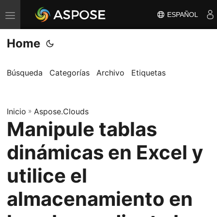
ESPAÑOL
A
l
Home
t
e
r
Búsqueda
Categorías
Archivo
Etiquetas
n
a
Inicio
r
»
Aspose.Clouds
Manipule tablas
n
a
dinámicas en Excel y
v
e
utilice el
g
almacenamiento en
a
c