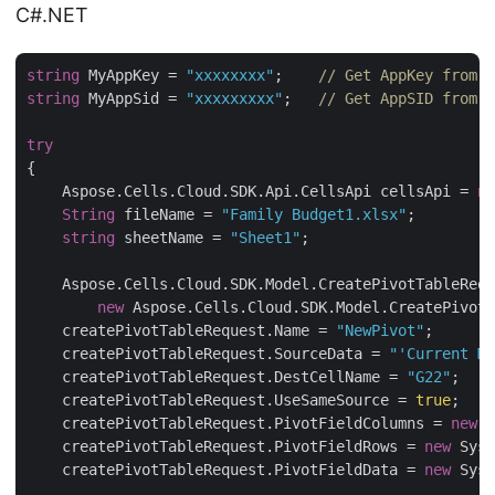
C#.NET
string
 MyAppKey = 
"xxxxxxxx"
;    
// Get AppKey from h
string
 MyAppSid = 
"xxxxxxxxx"
;   
// Get AppSID from h
try
{

    Aspose.Cells.Cloud.SDK.Api.CellsApi cellsApi = 
ne
String
 fileName = 
"Family Budget1.xlsx"
;

string
 sheetName = 
"Sheet1"
;

    Aspose.Cells.Cloud.SDK.Model.CreatePivotTableRequ
new
 Aspose.Cells.Cloud.SDK.Model.CreatePivotT
    createPivotTableRequest.Name = 
"NewPivot"
;

    createPivotTableRequest.SourceData = 
"'Current Mo
    createPivotTableRequest.DestCellName = 
"G22"
;

    createPivotTableRequest.UseSameSource = 
true
;

    createPivotTableRequest.PivotFieldColumns = 
new
 S
    createPivotTableRequest.PivotFieldRows = 
new
 Syst
    createPivotTableRequest.PivotFieldData = 
new
 Syst