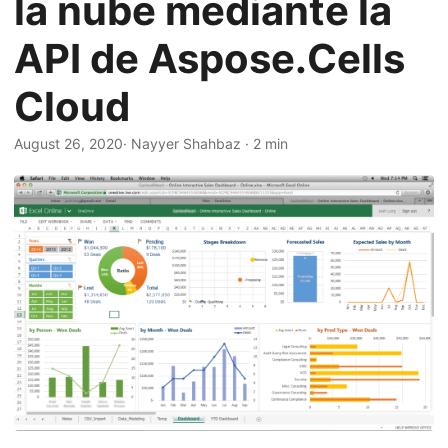
la nube mediante la
i
ó
API de Aspose.Cells
n
Cloud
August 26, 2020
· Nayyer Shahbaz · 2 min