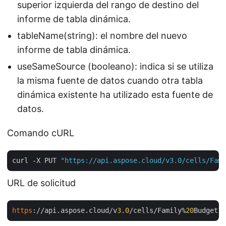
superior izquierda del rango de destino del
informe de tabla dinámica.
tableName(string): el nombre del nuevo
informe de tabla dinámica.
useSameSource (booleano): indica si se utiliza
la misma fuente de datos cuando otra tabla
dinámica existente ha utilizado esta fuente de
datos.
Comando cURL
curl -X PUT 
"https://api.aspose.cloud/v3.0/cells/Fami
URL de solicitud
https
://api.aspose.cloud/v
3
.
0
/cells/Family%
20
Budget
1
.