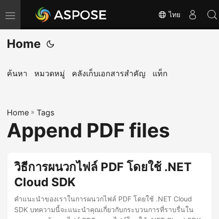
ไทย
T
o
Home
g
g
l
ค้นหา
หมวดหมู่
คลังเก็บเอกสารสำคัญ
แท็ก
e
n
Home
a
»
Tags
Append PDF files
v
i
g
วิธีการผนวกไฟล์ PDF โดยใช้ .NET
a
Cloud SDK
t
i
คำแนะนำของเราในการผนวกไฟล์ PDF โดยใช้ .NET Cloud
o
SDK บทความนี้จะแนะนำคุณเกี่ยวกับกระบวนการที่ราบรื่นใน