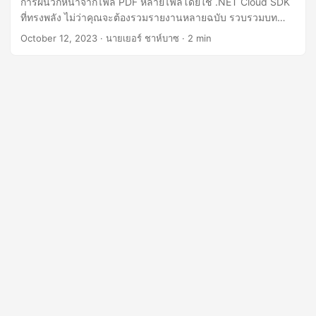
การผนวกหน้าจากไฟล์ PDF หลายไฟล์โดยใช้ .NET Cloud SDK
n
ที่ทรงพลัง ไม่ว่าคุณจะต้องรวมรายงานหลายฉบับ รวบรวมบท
ต่างๆ จากหนังสือ หรือปรับปรุงการจัดระเบียบเอกสาร บทความนี้
October 12, 2023
· นายเยอร์ ชาห์บาซ · 2 min
คือแหล่งข้อมูลที่เชื่อถือได้เพื่อบรรลุภารกิจเหล่านี้