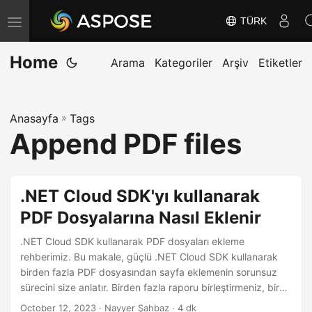
TÜRK
G
e
Home
z
Arama
Kategoriler
Arşiv
Etiketler
i
n
Anasayfa
»
Tags
m
Append PDF files
e
y
i
.NET Cloud SDK'yı kullanarak
D
PDF Dosyalarına Nasıl Eklenir
e
ğ
.NET Cloud SDK kullanarak PDF dosyaları ekleme
i
rehberimiz. Bu makale, güçlü .NET Cloud SDK kullanarak
birden fazla PDF dosyasından sayfa eklemenin sorunsuz
ş
sürecini size anlatır. Birden fazla raporu birleştirmeniz, bir
t
kitabın bölümlerini derlemeniz veya belge organizasyonunu
October 12, 2023
· Nayyer Şahbaz · 4 dk