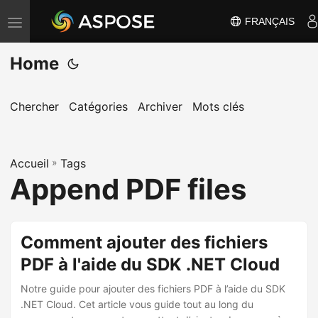
FRANÇAIS
B
a
Home
s
c
u
Chercher
Catégories
Archiver
Mots clés
l
e
Accueil
r
»
Tags
Append PDF files
l
a
n
Comment ajouter des fichiers
a
PDF à l'aide du SDK .NET Cloud
v
i
Notre guide pour ajouter des fichiers PDF à l’aide du SDK
g
.NET Cloud. Cet article vous guide tout au long du