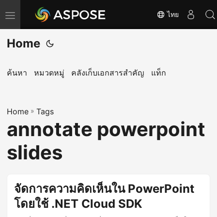
ไทย
T
o
Home
g
g
l
ค้นหา
หมวดหมู่
คลังเก็บเอกสารสำคัญ
แท็ก
e
n
Home
a
»
Tags
annotate powerpoint
v
i
slides
g
a
t
จัดการความคิดเห็นใน PowerPoint
i
โดยใช้ .NET Cloud SDK
o