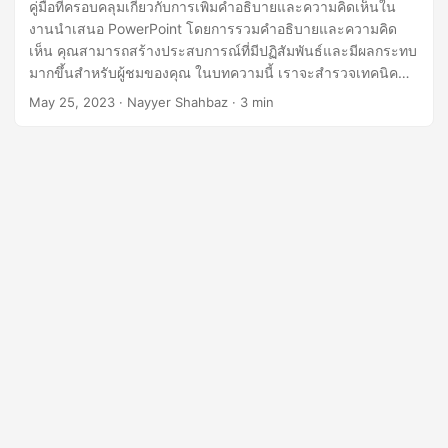
n
คู่มือที่ครอบคลุมเกี่ยวกับการเพิ่มคำอธิบายและความคิดเห็นใน
งานนำเสนอ PowerPoint โดยการรวมคำอธิบายและความคิด
เห็น คุณสามารถสร้างประสบการณ์ที่มีปฏิสัมพันธ์และมีผลกระทบ
มากขึ้นสำหรับผู้ชมของคุณ ในบทความนี้ เราจะสำรวจเทคนิค
ต่าง ๆ ที่ได้รับการสนับสนุนโดย Aspose.Slides Cloud SDK for
May 25, 2023
· Nayyer Shahbaz · 3 min
.NET API ซึ่งช่วยให้คุณเพิ่มความคิดเห็นไปยังงานนำเสนอ
PowerPoint ของคุณได้อย่างราบรื่น