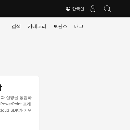
한국인
검색
카테고리
보관소
태그
작
석과 설명을 통합하
werPoint 프레
loud SDK가 지원