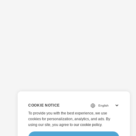
COOKIE NOTICE
To provide you with the best experience, we use
cookies for personalization, analytics, and ads. By
using our site, you agree to
our cookie policy
.