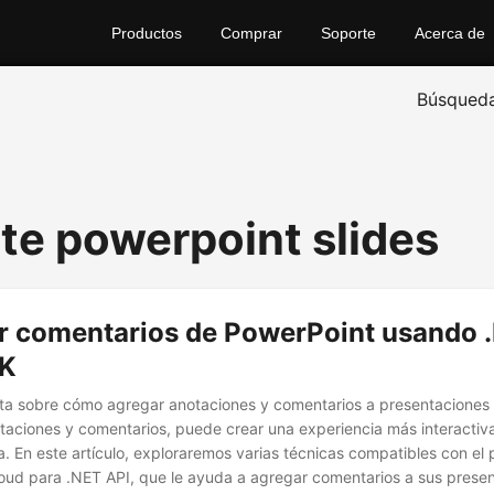
Productos
Comprar
Soporte
Acerca de
Búsqued
te powerpoint slides
r comentarios de PowerPoint usando 
DK
ta sobre cómo agregar anotaciones y comentarios a presentaciones
otaciones y comentarios, puede crear una experiencia más interactiv
a. En este artículo, exploraremos varias técnicas compatibles con el
oud para .NET API, que le ayuda a agregar comentarios a sus prese