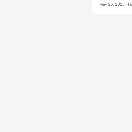
PowerPoint sin p
May 25, 2023
· N