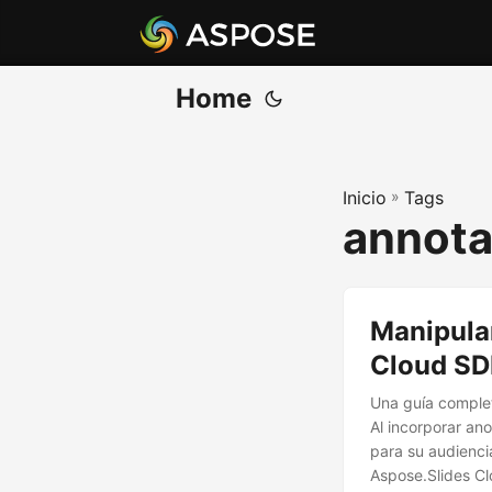
Home
Inicio
»
Tags
annota
Manipula
Cloud S
Una guía comple
Al incorporar an
para su audienci
Aspose.Slides Cl