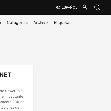
ESPAÑOL
a
Categorías
Archivo
Etiquetas
.NET
 de PowerPoint.
a e impactante
 potente SDK de
ntaciones de