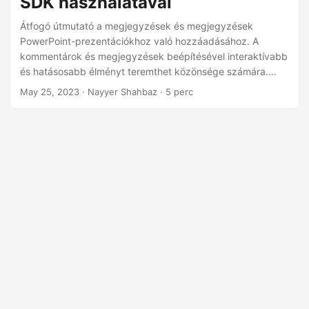
SDK használatával
n
Átfogó útmutató a megjegyzések és megjegyzések
PowerPoint-prezentációkhoz való hozzáadásához. A
kommentárok és megjegyzések beépítésével interaktívabb
és hatásosabb élményt teremthet közönsége számára.
Ebben a cikkben a hatékony Aspose.Slides Cloud SDK for
May 25, 2023
· Nayyer Shahbaz · 5 perc
.NET API által támogatott különféle technikákat vizsgáljuk
meg, amelyek segítségével zökkenőmentesen fűzhet
megjegyzéseket PowerPoint-prezentációihoz.