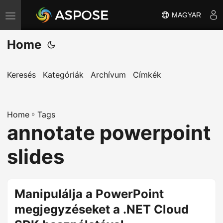
MAGYAR
T
o
Home
g
g
l
Keresés
Kategóriák
Archívum
Címkék
e
n
Home
a
»
Tags
annotate powerpoint
v
i
slides
g
a
t
Manipulálja a PowerPoint
i
megjegyzéseket a .NET Cloud
o