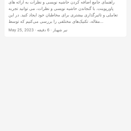
n
راهنمای جامع اضافه کردن حاشیه نویسی و نظرات به ارائه های
پاورپوینت. با گنجاندن حاشیه نویسی و نظرات، می توانید تجربه
تعاملی و تاثیرگذاری بیشتری برای مخاطبان خود ایجاد کنید. در این
مقاله، تکنیک‌های مختلفی را بررسی می‌کنیم که توسط
Aspose.Slides Cloud SDK قدرتمند برای API .NET پشتیبانی
· نیر شهباز · 6 دقیقه
May 25, 2023
می‌شوند، که به شما کمک می‌کند نظرات خود را به صورت یکپارچه
به ارائه‌های پاورپوینت خود اضافه کنید.