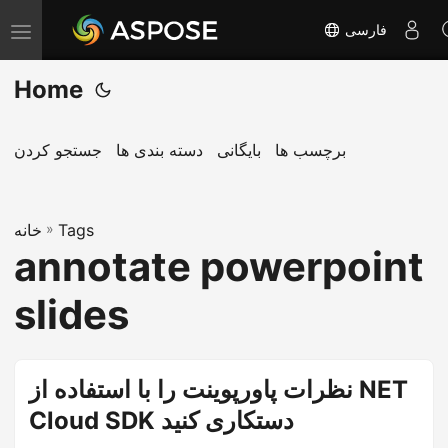
فارسی
T
o
Home
g
g
l
برچسب ها
بایگانی
دسته بندی ها
جستجو کردن
e
n
Tags
»
a
خانه
annotate powerpoint
v
i
slides
g
a
t
نظرات پاورپوینت را با استفاده از NET
i
Cloud SDK دستکاری کنید
o