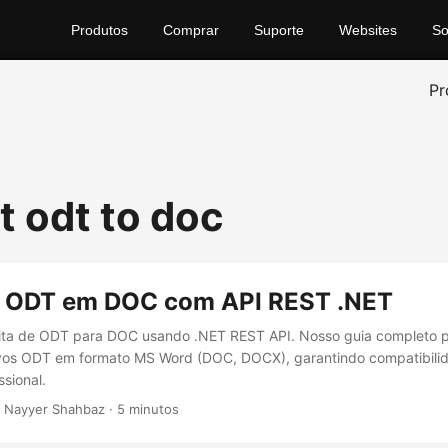
Produtos
Comprar
Suporte
Websites
So
Pr
t odt to doc
 ODT em DOC com API REST .NET
ita de ODT para DOC usando .NET REST API. Nosso guia completo p
ivos ODT em formato MS Word (DOC, DOCX), garantindo compatibili
ssional.
 Nayyer Shahbaz · 5 minutos