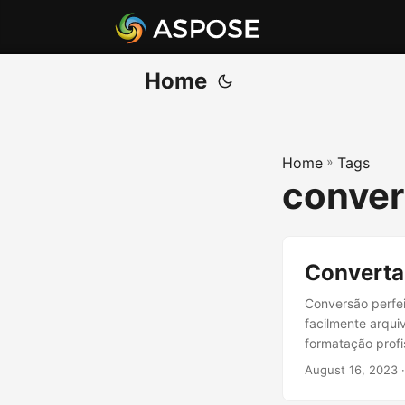
Home
Home
»
Tags
conver
Converta
Conversão perfe
facilmente arqu
formatação profi
August 16, 2023
·