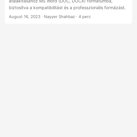
átalakításához MS Word (DOC, DOCX) formátumba,
n
biztosítva a kompatibilitást és a professzionális formázást.
August 16, 2023
· Nayyer Shahbaz · 4 perc