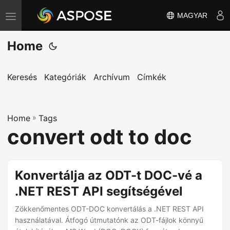
MAGYAR
T
o
Home
g
g
l
Keresés
Kategóriák
Archívum
Címkék
e
n
Home
a
»
Tags
convert odt to doc
v
i
g
Konvertálja az ODT-t DOC-vé a
a
.NET REST API segítségével
t
i
Zökkenőmentes ODT-DOC konvertálás a .NET REST API
o
használatával. Átfogó útmutatónk az ODT-fájlok könnyű