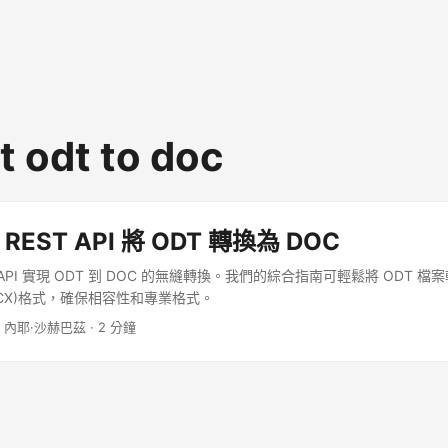
t odt to doc
 REST API 將 ODT 轉換為 DOC
ST API 實現 ODT 到 DOC 的無縫轉換。我們的綜合指南可輕鬆將 ODT 檔
DOCX)格式，確保相容性和專業格式。
· 內耶·沙赫巴茲 · 2 分鐘