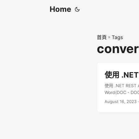
Home
首頁
»
Tags
conver
使用 .NET
使用 .NET RE
Word(DOC、
August 16, 2023