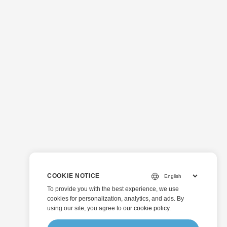
COOKIE NOTICE
To provide you with the best experience, we use
cookies for personalization, analytics, and ads. By
using our site, you agree to
our cookie policy
.