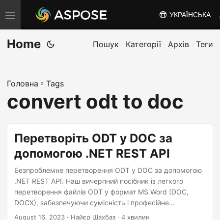
УКРАЇНСЬКА
T
o
Home
g
Пошук
Категорії
Архів
Теги
g
l
Головна
»
Tags
e
convert odt to doc
n
a
v
Перетворіть ODT у DOC за
i
допомогою .NET REST API
g
a
Безпроблемне перетворення ODT у DOC за допомогою
t
.NET REST API. Наш вичерпний посібник із легкого
перетворення файлів ODT у формат MS Word (DOC,
i
DOCX), забезпечуючи сумісність і професійне
o
форматування.
August 16, 2023
· Найєр Шахбаз · 4 хвилин