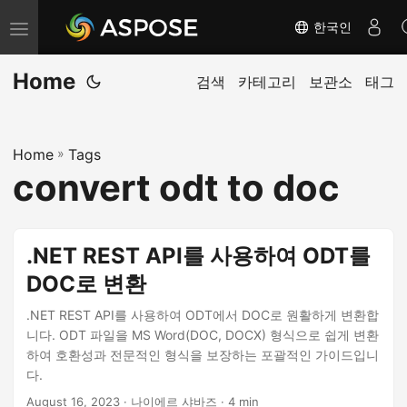
한국인
내
비
Home
게
검색
카테고리
보관소
태그
이
션
Home
»
Tags
전
convert odt to doc
환
.NET REST API를 사용하여 ODT를
DOC로 변환
.NET REST API를 사용하여 ODT에서 DOC로 원활하게 변환합
니다. ODT 파일을 MS Word(DOC, DOCX) 형식으로 쉽게 변환
하여 호환성과 전문적인 형식을 보장하는 포괄적인 가이드입니
다.
August 16, 2023
· 나이에르 샤바즈 · 4 min