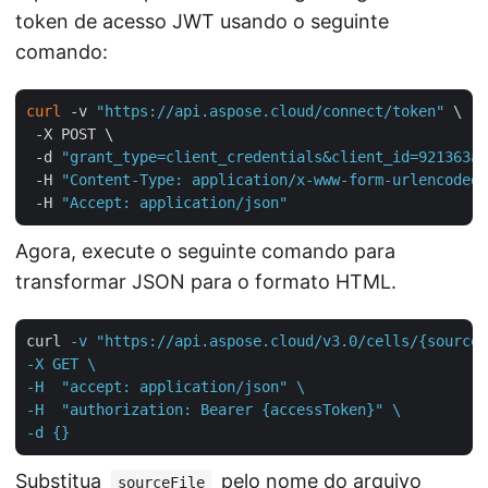
token de acesso JWT usando o seguinte
comando:
curl
 -v 
"https://api.aspose.cloud/connect/token"
 \

 -X POST \

 -d 
"grant_type=client_credentials&client_id=921363a8
 -H 
"Content-Type: application/x-www-form-urlencoded"
 -H 
"Accept: application/json"
Agora, execute o seguinte comando para
transformar JSON para o formato HTML.
curl
-v "https://api.aspose.cloud/v3.0/cells/{sourceF
-X GET \

-H  "accept: application/json" \

-H  "authorization: Bearer {accessToken}" \

-d {}
Substitua
pelo nome do arquivo
sourceFile