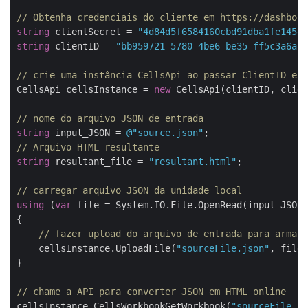
// Obtenha credenciais do cliente em https://dashboar
string
 clientSecret = 
"4d84d5f6584160cbd91dba1fe145db
string
 clientID = 
"bb959721-5780-4be6-be35-ff5c3a6aa4
// crie uma instância CellsApi ao passar ClientID e C
CellsApi cellsInstance = 
new
 CellsApi(clientID, clien
// nome do arquivo JSON de entrada
string
 input_JSON = 
@"source.json"
// Arquivo HTML resultante
string
 resultant_file = 
"resultant.html"
;

// carregar arquivo JSON da unidade local
using
 (
var
 file = System.IO.File.OpenRead(input_JSON)
{

// fazer upload do arquivo de entrada para armaze
    cellsInstance.UploadFile(
"sourceFile.json"
, file)
}

// chame a API para converter JSON em HTML online
cellsInstance.CellsWorkbookGetWorkbook(
"sourceFile.js