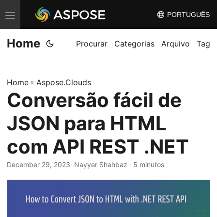
PORTUGUÊS
A
l
Home
t
Procurar
Categorias
Arquivo
Tag
e
r
Home
»
Aspose.Clouds
n
Conversão fácil de
a
r
JSON para HTML
n
a
com API REST .NET
v
December 29, 2023
· Nayyer Shahbaz · 5 minutos
e
g
a
ç