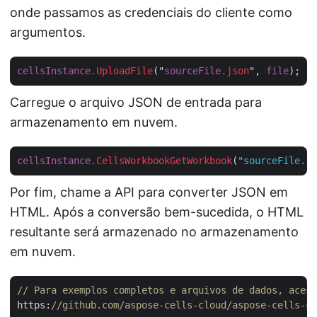
onde passamos as credenciais do cliente como
argumentos.
cellsInstance
.UploadFile
("
sourceFile
.json
", 
file
Carregue o arquivo JSON de entrada para
armazenamento em nuvem.
cellsInstance
.CellsWorkbookGetWorkbook
(
"sourceFile.js
Por fim, chame a API para converter JSON em
HTML. Após a conversão bem-sucedida, o HTML
resultante será armazenado no armazenamento
em nuvem.
// Para exemplos completos e arquivos de dados, acess
https:
//github.com/aspose-cells-cloud/aspose-cells-cl