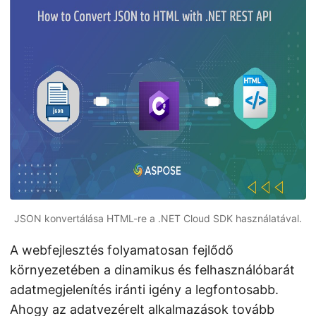
n
JSON konvertálása HTML-re a .NET Cloud SDK használatával.
A webfejlesztés folyamatosan fejlődő
környezetében a dinamikus és felhasználóbarát
adatmegjelenítés iránti igény a legfontosabb.
Ahogy az adatvezérelt alkalmazások tovább