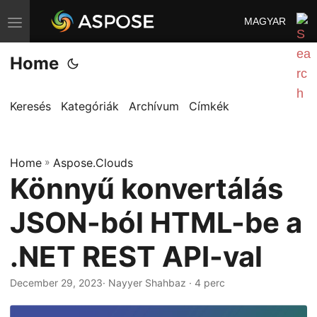
MAGYAR
T
o
Home
g
g
l
Keresés
Kategóriák
Archívum
Címkék
e
n
Home
a
»
Aspose.Clouds
Könnyű konvertálás
v
i
JSON-ból HTML-be a
g
a
.NET REST API-val
t
i
December 29, 2023
· Nayyer Shahbaz · 4 perc
o