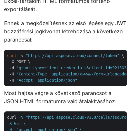
Excel-tartalom HTML formátumba történő
exportálását.
Ennek a megközelítésnek az első lépése egy JWT
hozzáférési jogkivonat létrehozása a következő
paranccsal:
curl
 -v 
"https://api.aspose.cloud/connect/token"
 \

 -X POST \

 -d 
"grant_type=client_credentials&client_id=921363a8
 -H 
"Content-Type: application/x-www-form-urlencoded"
 -H 
"Accept: application/json"
Most hajtsa végre a következő parancsot a
JSON HTML formátumra való átalakításához.
curl
-v "https://api.aspose.cloud/v3.0/cells/{sourceF
-X GET \

-H  "accept: application/json" \
