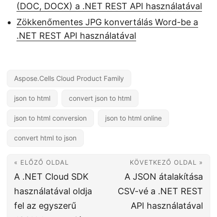
(DOC, DOCX) a .NET REST API használatával
Zökkenőmentes JPG konvertálás Word-be a
.NET REST API használatával
Aspose.Cells Cloud Product Family
json to html
convert json to html
json to html conversion
json to html online
convert html to json
« ELŐZŐ OLDAL
KÖVETKEZŐ OLDAL »
A .NET Cloud SDK
A JSON átalakítása
használatával oldja
CSV-vé a .NET REST
fel az egyszerű
API használatával