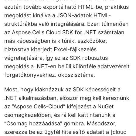
ezután tovább exportálható HTML-be, praktikus
megoldást kínálva a JSON-adatok HTML-
struktúrákba való integrálására. Ezen túlmenően
az Aspose.Cells Cloud SDK for .NET számtalan
más képességben is kitűnik, eszközöket
biztosítva kiterjedt Excel-fájlkezelés
végrehajtására, így ez az SDK robusztus
megoldás a .NET-en belüli különféle adatvezérelt
forgatókönyvekhez. ökoszisztéma.
Most, hogy kiaknázzuk az SDK képességeit a
.NET alkalmazásban, először meg kell keresnünk
az “Aspose.Cells-Cloud” kifejezést a NuGet
csomagkezelőben, és rá kell kattintanunk a
“Csomag hozzáadása” gombra. Másodszor,
szerezze be az ügyfél hitelesítő adatait a [cloud