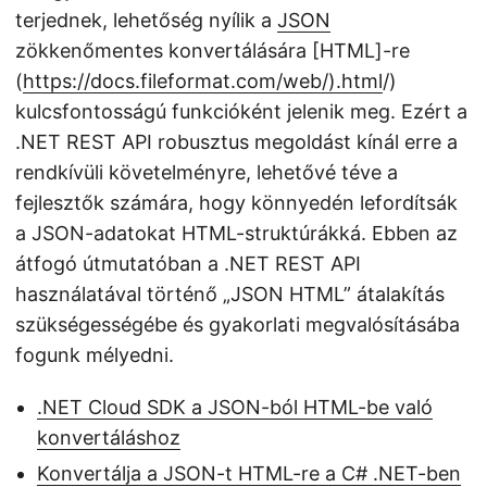
terjednek, lehetőség nyílik a
JSON
zökkenőmentes konvertálására [HTML]-re
(
https://docs.fileformat.com/web/).html
/)
kulcsfontosságú funkcióként jelenik meg. Ezért a
.NET REST API robusztus megoldást kínál erre a
rendkívüli követelményre, lehetővé téve a
fejlesztők számára, hogy könnyedén lefordítsák
a JSON-adatokat HTML-struktúrákká. Ebben az
átfogó útmutatóban a .NET REST API
használatával történő „JSON HTML” átalakítás
szükségességébe és gyakorlati megvalósításába
fogunk mélyedni.
.NET Cloud SDK a JSON-ból HTML-be való
konvertáláshoz
Konvertálja a JSON-t HTML-re a C# .NET-ben