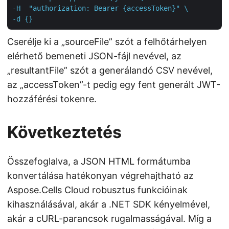
-H  "authorization: Bearer {accessToken}" \

-d {}
Cserélje ki a „sourceFile” szót a felhőtárhelyen
elérhető bemeneti JSON-fájl nevével, az
„resultantFile” szót a generálandó CSV nevével,
az „accessToken”-t pedig egy fent generált JWT-
hozzáférési tokenre.
Következtetés
Összefoglalva, a JSON HTML formátumba
konvertálása hatékonyan végrehajtható az
Aspose.Cells Cloud robusztus funkcióinak
kihasználásával, akár a .NET SDK kényelmével,
akár a cURL-parancsok rugalmasságával. Míg a