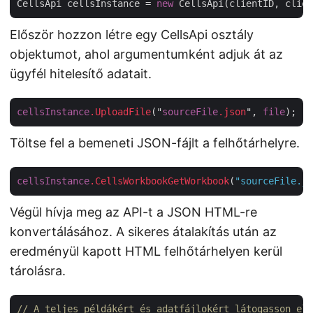
CellsApi cellsInstance = 
new
Először hozzon létre egy CellsApi osztály
objektumot, ahol argumentumként adjuk át az
ügyfél hitelesítő adatait.
cellsInstance
.UploadFile
("
sourceFile
.json
", 
file
Töltse fel a bemeneti JSON-fájlt a felhőtárhelyre.
cellsInstance
.CellsWorkbookGetWorkbook
(
"sourceFile.js
Végül hívja meg az API-t a JSON HTML-re
konvertálásához. A sikeres átalakítás után az
eredményül kapott HTML felhőtárhelyen kerül
tárolásra.
// A teljes példákért és adatfájlokért látogasson el 