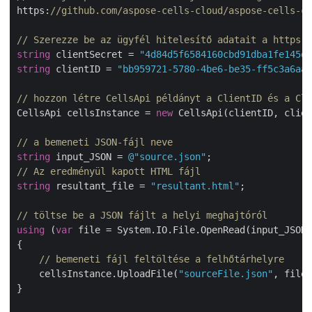
https:
//github.com/aspose-cells-cloud/aspose-cells-cl
// Szerezze be az ügyfél hitelesítő adatait a https:/
string
 clientSecret = 
"4d84d5f6584160cbd91dba1fe145db
string
 clientID = 
"bb959721-5780-4be6-be35-ff5c3a6aa4
// hozzon létre CellsApi példányt a ClientID és a Cli
CellsApi cellsInstance = 
new
 CellsApi(clientID, clien
// a bemeneti JSON-fájl neve
string
 input_JSON = 
@"source.json"
// Az eredményül kapott HTML fájl
string
 resultant_file = 
"resultant.html"
;

// töltse be a JSON fájlt a helyi meghajtóról
using
 (
var
 file = System.IO.File.OpenRead(input_JSON)
{

// bemeneti fájl feltöltése a felhőtárhelyre
    cellsInstance.UploadFile(
"sourceFile.json"
, file)
}
