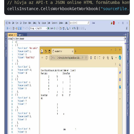
// hívja az API-t a JSON online HTML formátumba konve
cellsInstance.CellsWorkbookGetWorkbook(
"sourceFile.js