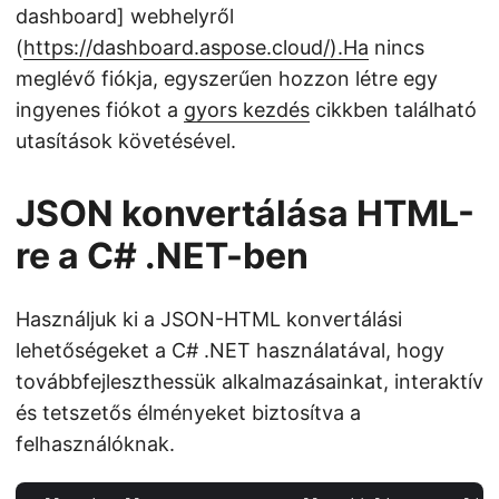
dashboard] webhelyről
(
https://dashboard.aspose.cloud/).Ha
nincs
meglévő fiókja, egyszerűen hozzon létre egy
ingyenes fiókot a
gyors kezdés
cikkben található
utasítások követésével.
JSON konvertálása HTML-
re a C# .NET-ben
Használjuk ki a JSON-HTML konvertálási
lehetőségeket a C# .NET használatával, hogy
továbbfejleszthessük alkalmazásainkat, interaktív
és tetszetős élményeket biztosítva a
felhasználóknak.