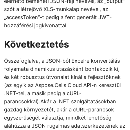
elérhető bemeneti JSON-fájl nevével, az „output”
szót a létrejövő XLS-munkalap nevével, az
„accessToken”-t pedig a fent generált JWT-
hozzáférési jogkivonattal.
Következtetés
Összefoglalva, a JSON-ból Excelre konvertálás
folyamata dinamikus utazásként bontakozik ki,
és két robusztus útvonalat kínál a fejlesztőknek
(az egyik az Aspose.Cells Cloud API-n keresztül
.NET-tel, a másik pedig a cURL-
parancsokkal).Akár a .NET szolgáltatásokban
gazdag környezetét, akár a cURL-parancsok
egyszerűségét választja, mindkét lehetőség
aláhúzza a JSON rugalmas adatszerkezetének az