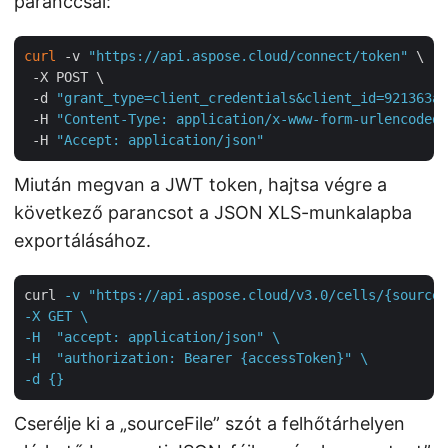
paranccsal:
curl
 -v 
"https://api.aspose.cloud/connect/token"
 \

 -X POST \

 -d 
"grant_type=client_credentials&client_id=921363a8
 -H 
"Content-Type: application/x-www-form-urlencoded"
 -H 
"Accept: application/json"
Miután megvan a JWT token, hajtsa végre a
következő parancsot a JSON XLS-munkalapba
exportálásához.
curl
-v "https://api.aspose.cloud/v3.0/cells/{sourceF
-X GET \

-H  "accept: application/json" \

-H  "authorization: Bearer {accessToken}" \

-d {}
Cserélje ki a „sourceFile” szót a felhőtárhelyen