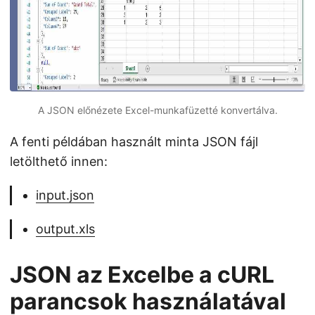
A JSON előnézete Excel-munkafüzetté konvertálva.
A fenti példában használt minta JSON fájl
letölthető innen:
input.json
output.xls
JSON az Excelbe a cURL
parancsok használatával