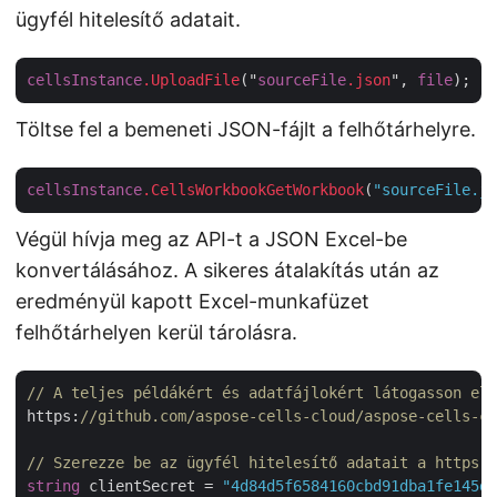
ügyfél hitelesítő adatait.
cellsInstance
.UploadFile
("
sourceFile
.json
", 
file
Töltse fel a bemeneti JSON-fájlt a felhőtárhelyre.
cellsInstance
.CellsWorkbookGetWorkbook
(
"sourceFile.js
Végül hívja meg az API-t a JSON Excel-be
konvertálásához. A sikeres átalakítás után az
eredményül kapott Excel-munkafüzet
felhőtárhelyen kerül tárolásra.
// A teljes példákért és adatfájlokért látogasson el 
https:
//github.com/aspose-cells-cloud/aspose-cells-cl
// Szerezze be az ügyfél hitelesítő adatait a https:/
string
 clientSecret = 
"4d84d5f6584160cbd91dba1fe145db