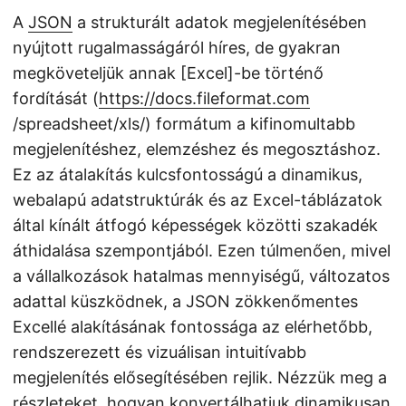
A
JSON
a strukturált adatok megjelenítésében
nyújtott rugalmasságáról híres, de gyakran
megköveteljük annak [Excel]-be történő
fordítását (
https://docs.fileformat.com
/spreadsheet/xls/) formátum a kifinomultabb
megjelenítéshez, elemzéshez és megosztáshoz.
Ez az átalakítás kulcsfontosságú a dinamikus,
webalapú adatstruktúrák és az Excel-táblázatok
által kínált átfogó képességek közötti szakadék
áthidalása szempontjából. Ezen túlmenően, mivel
a vállalkozások hatalmas mennyiségű, változatos
adattal küszködnek, a JSON zökkenőmentes
Excellé alakításának fontossága az elérhetőbb,
rendszerezett és vizuálisan intuitívabb
megjelenítés elősegítésében rejlik. Nézzük meg a
részleteket, hogyan konvertálhatjuk dinamikusan