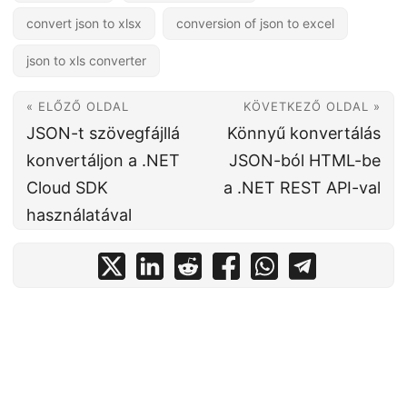
convert json to xlsx
conversion of json to excel
json to xls converter
« ELŐZŐ OLDAL
KÖVETKEZŐ OLDAL »
JSON-t szövegfájllá
Könnyű konvertálás
konvertáljon a .NET
JSON-ból HTML-be
Cloud SDK
a .NET REST API-val
használatával