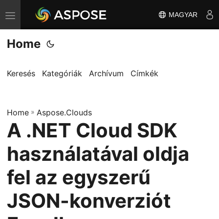
MAGYAR
T
o
Home
g
g
l
Keresés
Kategóriák
Archívum
Címkék
e
n
Home
a
»
Aspose.Clouds
A .NET Cloud SDK
v
i
használatával oldja
g
a
fel az egyszerű
t
JSON-konverziót
i
o