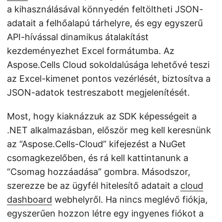
a kihasználásával könnyedén feltöltheti JSON-
adatait a felhőalapú tárhelyre, és egy egyszerű
API-hívással dinamikus átalakítást
kezdeményezhet Excel formátumba. Az
Aspose.Cells Cloud sokoldalúsága lehetővé teszi
az Excel-kimenet pontos vezérlését, biztosítva a
JSON-adatok testreszabott megjelenítését.
Most, hogy kiaknázzuk az SDK képességeit a
.NET alkalmazásban, először meg kell keresnünk
az “Aspose.Cells-Cloud” kifejezést a NuGet
csomagkezelőben, és rá kell kattintanunk a
“Csomag hozzáadása” gombra. Másodszor,
szerezze be az ügyfél hitelesítő adatait a
cloud
dashboard
webhelyről. Ha nincs meglévő fiókja,
egyszerűen hozzon létre egy ingyenes fiókot a