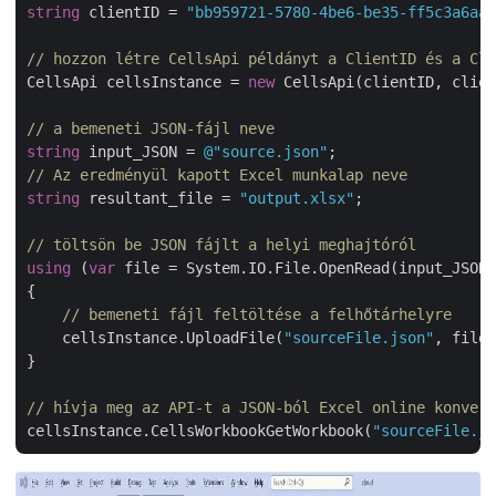
string
 clientID = 
"bb959721-5780-4be6-be35-ff5c3a6aa4
// hozzon létre CellsApi példányt a ClientID és a Cli
CellsApi cellsInstance = 
new
 CellsApi(clientID, clien
// a bemeneti JSON-fájl neve
string
 input_JSON = 
@"source.json"
// Az eredményül kapott Excel munkalap neve
string
 resultant_file = 
"output.xlsx"
;

// töltsön be JSON fájlt a helyi meghajtóról
using
 (
var
 file = System.IO.File.OpenRead(input_JSON)
{

// bemeneti fájl feltöltése a felhőtárhelyre
    cellsInstance.UploadFile(
"sourceFile.json"
, file)
}

// hívja meg az API-t a JSON-ból Excel online konvert
cellsInstance.CellsWorkbookGetWorkbook(
"sourceFile.js