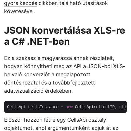
gyors kezdés
cikkben található utasítások
követésével.
JSON konvertálása XLS-re
a C# .NET-ben
Ez a szakasz elmagyarázza annak részleteit,
hogyan könnyítheti meg az API a JSON-ból XLS-
be való konverziót a megalapozott
döntéshozatal és a továbbfejlesztett
adatvizualizáció érdekében.
CellsApi cellsInstance = 
new
Először hozzon létre egy CellsApi osztály
objektumot, ahol argumentumként adjuk át az