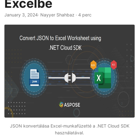
Excelbe
n
January 3, 2024
· Nayyer Shahbaz · 4 perc
JSON konvertálása Excel-munkafüzetté a .NET Cloud SDK
használatával.