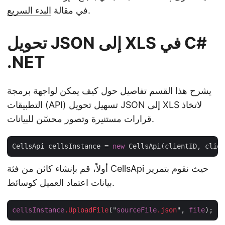
.
في مقالة
البدء السريع
تحويل JSON إلى XLS في C#
.NET
يشرح هذا القسم تفاصيل حول كيف يمكن لواجهة برمجة
التطبيقات (API) تسهيل تحويل JSON إلى XLS لاتخاذ
قرارات مستنيرة وتصور محسّن للبيانات.
CellsApi cellsInstance = 
new
أولاً، قم بإنشاء كائن من فئة CellsApi حيث نقوم بتمرير
بيانات اعتماد العميل كوسائط.
cellsInstance
.UploadFile
("
sourceFile
.json
", 
file