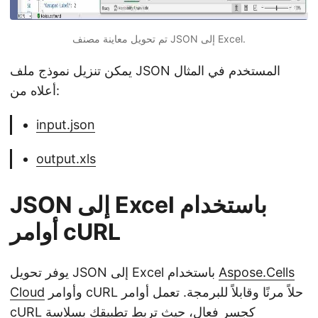
تم تحويل معاينة مصنف JSON إلى Excel.
يمكن تنزيل نموذج ملف JSON المستخدم في المثال
أعلاه من:
input.json
output.xls
JSON إلى Excel باستخدام
أوامر cURL
Aspose.Cells
يوفر تحويل JSON إلى Excel باستخدام
وأوامر cURL حلاً مرنًا وقابلاً للبرمجة. تعمل أوامر
Cloud
cURL كجسر فعال، حيث تربط تطبيقك بسلاسة