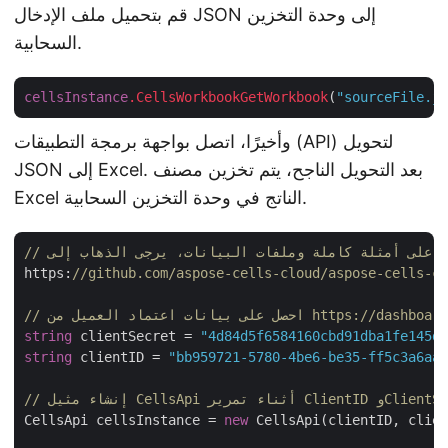
قم بتحميل ملف الإدخال JSON إلى وحدة التخزين
السحابية.
cellsInstance
.CellsWorkbookGetWorkbook
(
"sourceFile.js
وأخيرًا، اتصل بواجهة برمجة التطبيقات (API) لتحويل
JSON إلى Excel. بعد التحويل الناجح، يتم تخزين مصنف
Excel الناتج في وحدة التخزين السحابية.
https:
//github.com/aspose-cells-cloud/aspose-cells-cl
يل من https://dashboard.aspose.cloud/
string
 clientSecret = 
"4d84d5f6584160cbd91dba1fe145db
string
 clientID = 
"bb959721-5780-4be6-be35-ff5c3a6aa4
Cel أثناء تمرير ClientID وClientSecret
CellsApi cellsInstance = 
new
 CellsApi(clientID, clien