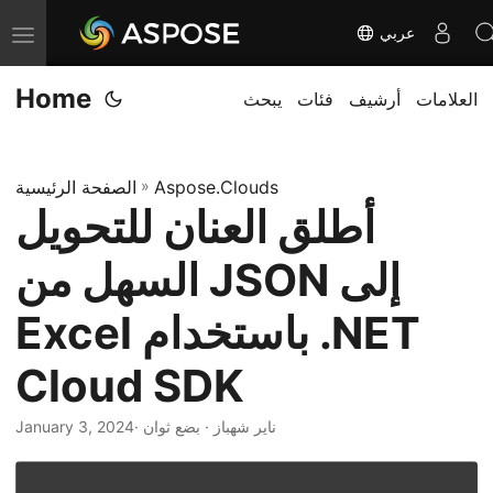
عربي
T
o
Home
العلامات
أرشيف
فئات
يبحث
g
g
l
Aspose.Clouds
»
الصفحة الرئيسية
e
أطلق العنان للتحويل
n
a
السهل من JSON إلى
v
i
Excel باستخدام .NET
g
Cloud SDK
a
t
· ناير شهباز · بضع ثوان
January 3, 2024
i
o