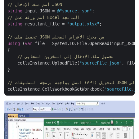
// اسم ملف الإدخال JSON
string
 input_JSON = 
@"source.json"
// اسم ورقة عمل Excel الناتجة
string
 resultant_file = 
"output.xlsx"
;

// تحميل ملف JSON من محرك الأقراص المحلي
using
 (
var
 file = System.IO.File.OpenRead(input_JSON)
{

// تحميل ملف الإدخال إلى التخزين السحابي
    cellsInstance.UploadFile(
"sourceFile.json"
, file)
}

cellsInstance.CellsWorkbookGetWorkbook(
"sourceFile.js