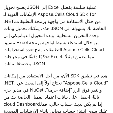
يصبح تحويل JSON إلى Excel عملية سلسة بفضل
Aspose.Cells Cloud SDK for
الإمكانات القوية لـ
.من خلال الاستفادة من واجهة برمجة التطبيقات
.NET
هذه، يمكنك تحميل بيانات JSON الخاصة بك بسهولة إلى
وحدة التخزين السحابية، وبدء التحويل الديناميكي إلى
تنسيق Excel من خلال استدعاء بسيط لواجهة برمجة
التطبيقات. يتيح تعدد استخدامات Aspose.Cells Cloud
تحكمًا دقيقًا في مخرجات Excel، مما يضمن تمثيلًا
مخصصًا لبيانات JSON.
الآن، من أجل الاستفادة من إمكانات SDK هذه في تطبيق
.NET، نحتاج أولاً إلى البحث عن “Aspose.Cells-Cloud”
في مدير حزم NuGet والنقر فوق الزر “إضافة حزمة”.
ثانيًا، احصل على بيانات اعتماد العميل الخاصة بك من
.إذا لم يكن لديك حساب حالي، فما
cloud Dashboard
عليك سوى إنشاء حساب مجاني باتباع الإرشادات المحددة