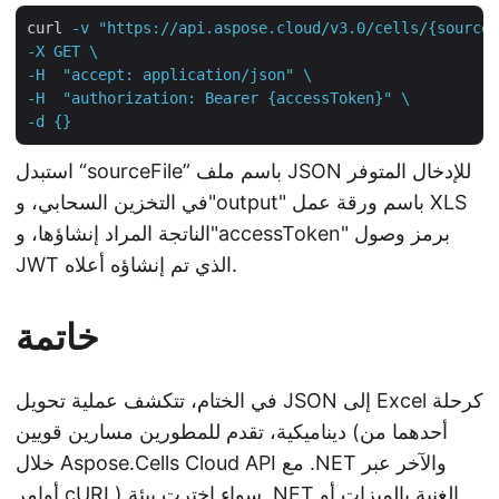
curl
-v "https://api.aspose.cloud/v3.0/cells/{sourceF
-X GET \

-H  "accept: application/json" \

-H  "authorization: Bearer {accessToken}" \

-d {}
استبدل “sourceFile” باسم ملف JSON للإدخال المتوفر
في التخزين السحابي، و"output" باسم ورقة عمل XLS
الناتجة المراد إنشاؤها، و"accessToken" برمز وصول
JWT الذي تم إنشاؤه أعلاه.
خاتمة
في الختام، تتكشف عملية تحويل JSON إلى Excel كرحلة
ديناميكية، تقدم للمطورين مسارين قويين (أحدهما من
خلال Aspose.Cells Cloud API مع .NET والآخر عبر
أوامر cURL).سواء اخترت بيئة .NET الغنية بالميزات أو