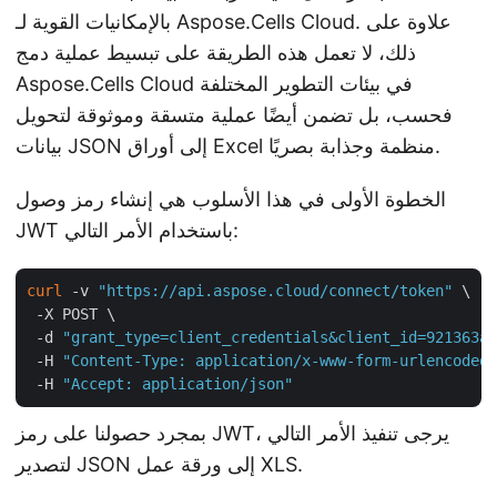
بالإمكانيات القوية لـ Aspose.Cells Cloud. علاوة على
ذلك، لا تعمل هذه الطريقة على تبسيط عملية دمج
Aspose.Cells Cloud في بيئات التطوير المختلفة
فحسب، بل تضمن أيضًا عملية متسقة وموثوقة لتحويل
بيانات JSON إلى أوراق Excel منظمة وجذابة بصريًا.
الخطوة الأولى في هذا الأسلوب هي إنشاء رمز وصول
JWT باستخدام الأمر التالي:
curl
 -v 
"https://api.aspose.cloud/connect/token"
 \

 -X POST \

 -d 
"grant_type=client_credentials&client_id=921363a8
 -H 
"Content-Type: application/x-www-form-urlencoded"
 -H 
"Accept: application/json"
بمجرد حصولنا على رمز JWT، يرجى تنفيذ الأمر التالي
لتصدير JSON إلى ورقة عمل XLS.