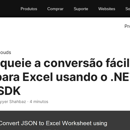
Produtos
Comprar
Suporte
Websites
So
Pr
louds
queie a conversão fácil
ara Excel usando o .N
 SDK
yyer Shahbaz · 4 minutos