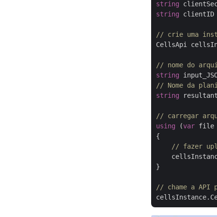
string
 clientSe
string
 clientID
// crie uma ins
CellsApi cellsI
// nome do arqu
string
 input_JS
// Nome da plan
string
 resultan
// carregar arq
using
 (
var
 file
{

// fazer up
    cellsInstan
}

// chame a API 
cellsInstance.C