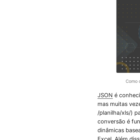
Como c
JSON
é conheci
mas muitas veze
/planilha/xls/) 
conversão é fun
dinâmicas basea
Excel. Além dis