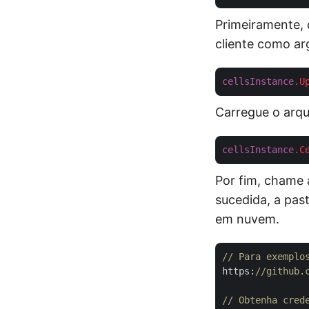
Primeiramente, 
cliente como a
cellsInstance
.U
Carregue o arq
cellsInstance
.C
Por fim, chame
sucedida, a pas
em nuvem.
// Para exemplo
https:
//github.
// Obtenha cred