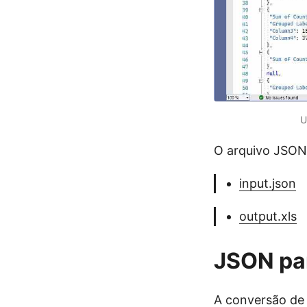
U
O arquivo JSON
input.json
output.xls
JSON pa
A conversão de