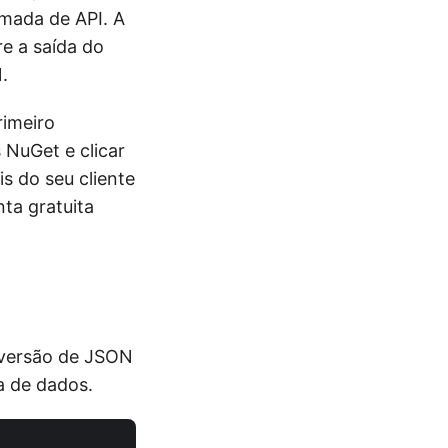
mada de API. A
re a saída do
.
rimeiro
 NuGet e clicar
s do seu cliente
ta gratuita
onversão de JSON
a de dados.