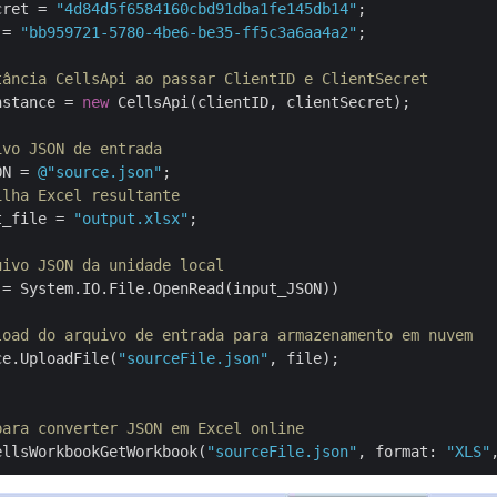
cret = 
"4d84d5f6584160cbd91dba1fe145db14"
 = 
"bb959721-5780-4be6-be35-ff5c3a6aa4a2"
;

tância CellsApi ao passar ClientID e ClientSecret
nstance = 
new
 CellsApi(clientID, clientSecret);

ivo JSON de entrada
ON = 
@"source.json"
ilha Excel resultante
t_file = 
"output.xlsx"
;

uivo JSON da unidade local
 = System.IO.File.OpenRead(input_JSON))

load do arquivo de entrada para armazenamento em nuvem
ce.UploadFile(
"sourceFile.json"
, file);

para converter JSON em Excel online
ellsWorkbookGetWorkbook(
"sourceFile.json"
, format: 
"XLS"