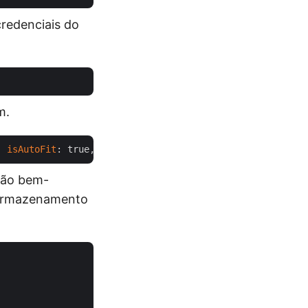
credenciais do
m.
, 
isAutoFit
: true, 
outPath
são bem-
o armazenamento