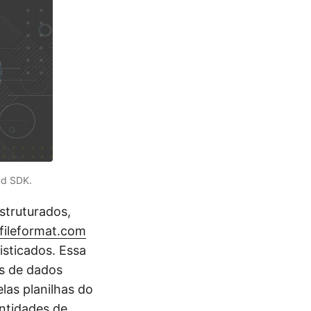
ud SDK.
struturados,
.fileformat.com
isticados. Essa
as de dados
las planilhas do
ntidades de