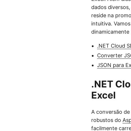
dados diversos,
reside na promo
intuitiva. Vamo
dinamicamente 
.NET Cloud S
Converter J
JSON para E
.NET Cl
Excel
A conversão de
robustos do
Asp
facilmente car