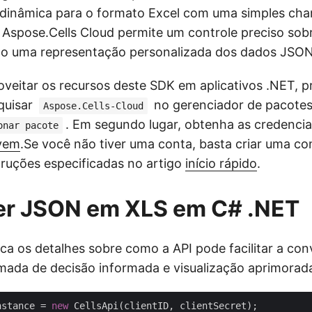
dinâmica para o formato Excel com uma simples cha
o Aspose.Cells Cloud permite um controle preciso sob
ndo uma representação personalizada dos dados JSON
oveitar os recursos deste SDK em aplicativos .NET, p
quisar
no gerenciador de pacotes
Aspose.Cells-Cloud
. Em segundo lugar, obtenha as credenciai
onar pacote
uvem
.Se você não tiver uma conta, basta criar uma con
truções especificadas no artigo
início rápido
.
er JSON em XLS em C# .NET
ica os detalhes sobre como a API pode facilitar a c
ada de decisão informada e visualização aprimorad
nstance = 
new