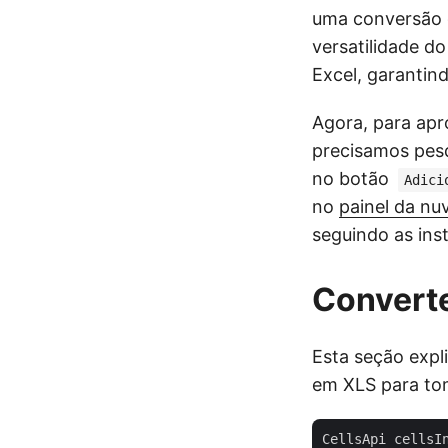
uma conversão 
versatilidade d
Excel, garanti
Agora, para apr
precisamos pes
no botão
Adici
no
painel da n
seguindo as ins
Convert
Esta seção expl
em XLS para tom
CellsApi cellsI