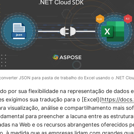
onverter JSON para pasta de trabalho do Excel usando o .NET Clo
do por sua flexibilidade na representação de dados e
s exigimos sua tradução para o [Excel](
https://docs
para visualização, análise e compartilhamento mais sof
damental para preencher a lacuna entre as estrutur
das na Web e os recursos abrangentes oferecidos pe
so, à medida que as empresas lidam com grandes qua