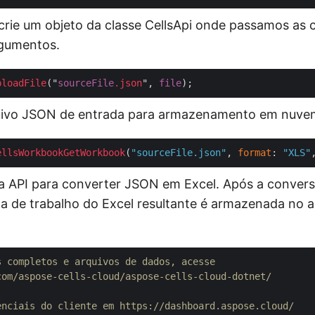
crie um objeto da classe CellsApi onde passamos as 
rgumentos.
ploadFile
("
sourceFile
.json
", 
file
uivo JSON de entrada para armazenamento em nuve
ellsWorkbookGetWorkbook
(
"sourceFile.json"
, 
format
: 
"XLS"
 a API para converter JSON em Excel. Após a conver
ta de trabalho do Excel resultante é armazenada n
s completos e arquivos de dados, acesse 
com/aspose-cells-cloud/aspose-cells-cloud-dotnet/
enciais do cliente em https://dashboard.aspose.cloud/