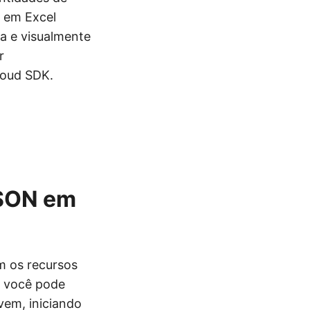
N em Excel
a e visualmente
r
loud SDK.
JSON em
m os recursos
, você pode
em, iniciando