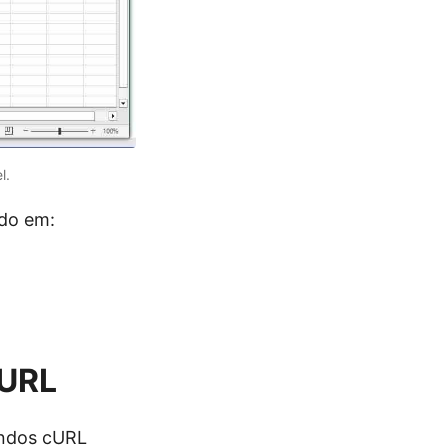
l.
do em:
cURL
ndos cURL