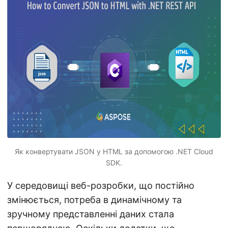
n
Як конвертувати JSON у HTML за допомогою .NET Cloud
SDK.
У середовищі веб-розробки, що постійно
змінюється, потреба в динамічному та
зручному представленні даних стала