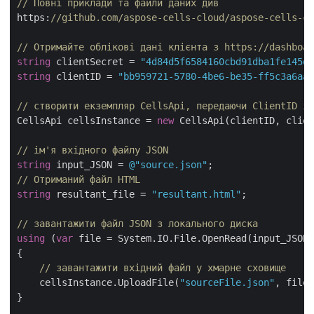
// Повні приклади та файли даних див 
https:
//github.com/aspose-cells-cloud/aspose-cells-cl
// Отримайте облікові дані клієнта з https://dashboar
string
 clientSecret = 
"4d84d5f6584160cbd91dba1fe145db
string
 clientID = 
"bb959721-5780-4be6-be35-ff5c3a6aa4
// створити екземпляр CellsApi, передаючи ClientID і 
CellsApi cellsInstance = 
new
 CellsApi(clientID, clien
// ім'я вхідного файлу JSON
string
 input_JSON = 
@"source.json"
// Отриманий файл HTML
string
 resultant_file = 
"resultant.html"
;

// завантажити файл JSON з локального диска
using
 (
var
 file = System.IO.File.OpenRead(input_JSON)
{

// завантажити вхідний файл у хмарне сховище
    cellsInstance.UploadFile(
"sourceFile.json"
, file)
}
