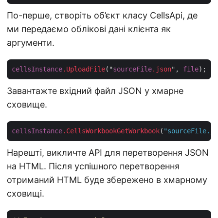
По-перше, створіть об’єкт класу CellsApi, де
ми передаємо облікові дані клієнта як
аргументи.
cellsInstance
.UploadFile
("
sourceFile
.json
", 
file
Завантажте вхідний файл JSON у хмарне
сховище.
cellsInstance
.CellsWorkbookGetWorkbook
(
"sourceFile.js
Нарешті, викличте API для перетворення JSON
на HTML. Після успішного перетворення
отриманий HTML буде збережено в хмарному
сховищі.