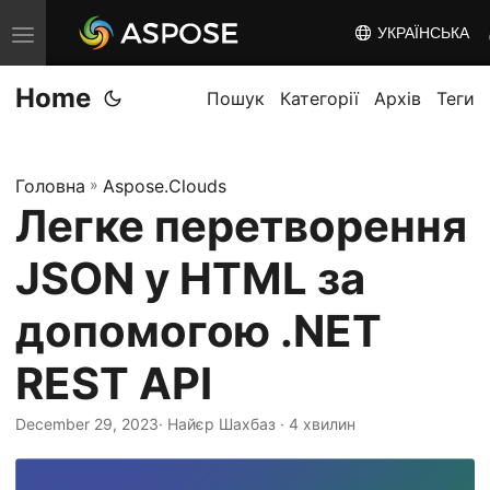
УКРАЇНСЬКА
T
o
Home
g
Пошук
Категорії
Архів
Теги
g
l
Головна
»
Aspose.Clouds
e
Легке перетворення
n
a
JSON у HTML за
v
i
допомогою .NET
g
REST API
a
t
December 29, 2023
· Найєр Шахбаз · 4 хвилин
i
o