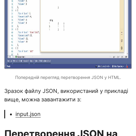
Попередній перегляд перетворення JSON у HTML.
Зразок файлу JSON, використаний у прикладі
вище, можна завантажити з:
input.json
Перетворення JSON на