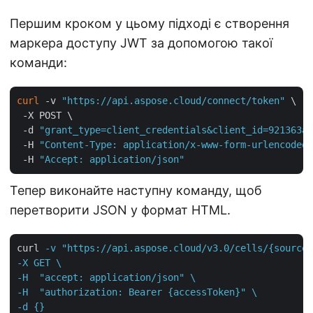
Першим кроком у цьому підході є створення
маркера доступу JWT за допомогою такої
команди:
curl
 -v 
"https://api.aspose.cloud/connect/token"
 \

 -X POST \

 -d 
"grant_type=client_credentials&client_id=921363a8
 -H 
"Content-Type: application/x-www-form-urlencoded"
 -H 
"Accept: application/json"
Тепер виконайте наступну команду, щоб
перетворити JSON у формат HTML.
curl
-v "https://api.aspose.cloud/v3.0/cells/{sourceF
-X GET \

-H  "accept: application/json" \

-H  "authorization: Bearer {accessToken}" \

-d {}