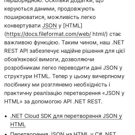
першорядною. Оскільки додатки, що
керуються даними, продовжують
поширюватися, можливість легко
конвертувати
JSON
у [HTML]
(
https://docs.fileformat.com/web/
html/) стає
важливою функцією. Таким чином, наш .NET
REST API забезпечує надійне рішення для цієї
обов’язкової вимоги, дозволяючи
розробникам легко переводити дані JSON у
структури HTML. Тепер у цьому вичерпному
посібнику ми розглянемо необхідність і
практичну реалізацію перетворення «JSON у
HTML» за допомогою API .NET REST.
.NET Cloud SDK для перетворення JSON у
HTML
Перетворення JSON на HTML у C# .NET