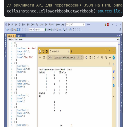
// викликати API для перетворення JSON на HTML онлайн
cellsInstance.CellsWorkbookGetWorkbook(
"sourceFile.js