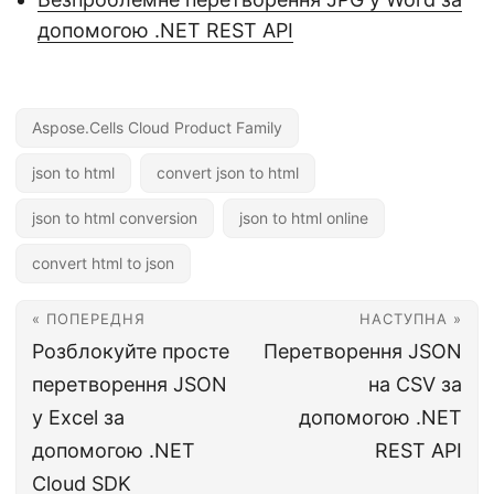
допомогою .NET REST API
Aspose.Cells Cloud Product Family
json to html
convert json to html
json to html conversion
json to html online
convert html to json
« ПОПЕРЕДНЯ
НАСТУПНА »
Розблокуйте просте
Перетворення JSON
перетворення JSON
на CSV за
у Excel за
допомогою .NET
допомогою .NET
REST API
Cloud SDK