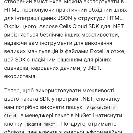
створений вміст Excel можна експортувати в
HTML, пропонуючи практичний обхідний шлях
для інтеграції даних JSON у структури HTML.
Окрім цього, Aspose.Cells Cloud SDK для .NET
вирізняється безліччю інших можливостей,
надаючи вам інструменти для виконання
великих маніпуляцій із файлами Excel, а отже,
цей SDK є надійним рішенням для різних
сценаріїв, керованих даними, у .NET.
екосистема.
Тепер, щоб використовувати можливості
цього пакета SDK у програмі .NET, спочатку
нам потрібно виконати пошук
Aspose.Cells-
в менеджері пакетів NuGet і натиснути
Cloud
кнопку
. По-друге, отримайте
Додати пакет
облікові дані клієнта з
хмарної інформаційної