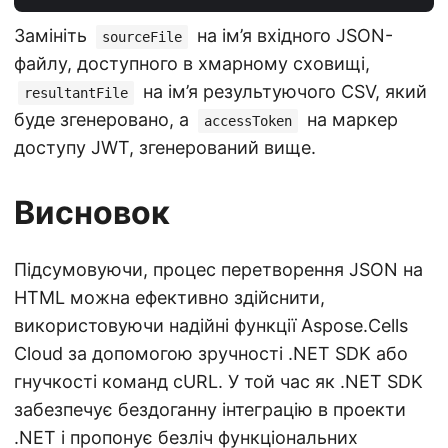
Замініть
на ім’я вхідного JSON-
sourceFile
файлу, доступного в хмарному сховищі,
на ім’я результуючого CSV, який
resultantFile
буде згенеровано, а
на маркер
accessToken
доступу JWT, згенерований вище.
Висновок
Підсумовуючи, процес перетворення JSON на
HTML можна ефективно здійснити,
використовуючи надійні функції Aspose.Cells
Cloud за допомогою зручності .NET SDK або
гнучкості команд cURL. У той час як .NET SDK
забезпечує бездоганну інтеграцію в проекти
.NET і пропонує безліч функціональних