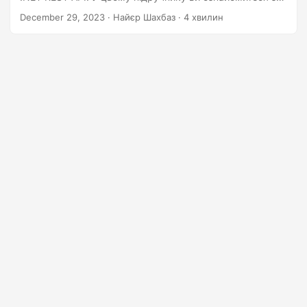
n
бездоганною інтеграцією потужних функцій API,
December 29, 2023
· Найєр Шахбаз · 4 хвилин
надаючи покрокові уявлення про процес перетворення
«JSON у HTML».