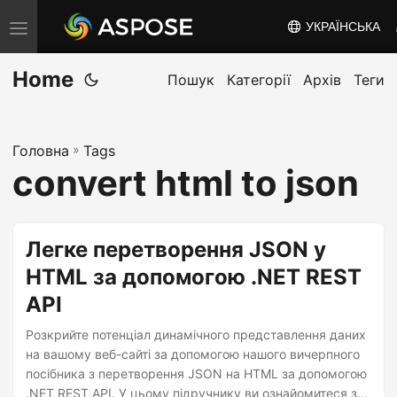
УКРАЇНСЬКА
T
o
Home
g
Пошук
Категорії
Архів
Теги
g
l
Головна
»
Tags
e
convert html to json
n
a
v
Легке перетворення JSON у
i
HTML за допомогою .NET REST
g
API
a
t
Розкрийте потенціал динамічного представлення даних
i
на вашому веб-сайті за допомогою нашого вичерпного
посібника з перетворення JSON на HTML за допомогою
o
.NET REST API. У цьому підручнику ви ознайомитеся з