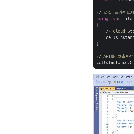
// 로컬 드라이브에
using
 (
var
 file
{

// Cloud 
    cellsInstan
}

// API를 호출하
cellsInstance.C