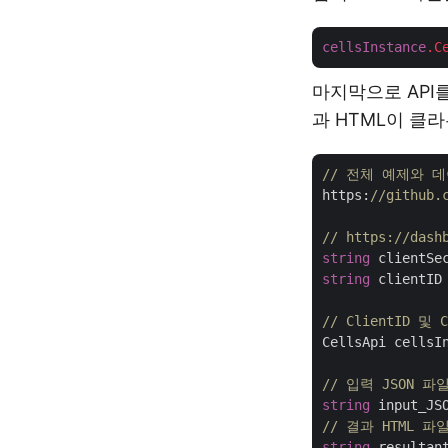
cellsInstance
.C
마지막으로 API
과 HTML이 클
// 전체 예제와 
https:
//github.
// https://d
string
 clientSe
string
 clientID
// ClientID 및
CellsApi cellsI
// 입력 JSON 파
string
 input_JS
// 결과 HTML 파
string
 resultan