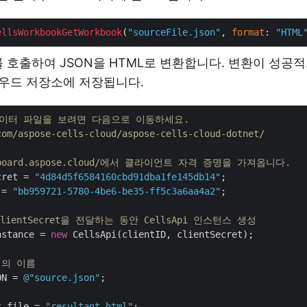
ellsWorkbookGetWorkbook
(
"sourceFile.json"
, 
format
: 
"HTML
를 호출하여 JSON을 HTML로 변환합니다. 변환이 성공
라우드 저장소에 저장됩니다.
데이터 파일을 보려면 다음으로 이동하세요. 
com/aspose-cells-cloud/aspose-cells-cloud-dotnet/
ashboard.aspose.cloud/에서 클라이언트 자격 증명을 가져옵니다.
cret = 
"4d84d5f6584160cbd91dba1fe145db14"
 = 
"bb959721-5780-4be6-be35-ff5c3a6aa4a2"
;

 ClientSecret을 전달하는 동안 CellsApi 인스턴스 생성
nstance = 
new
 CellsApi(clientID, clientSecret);

일의 이름
ON = 
@"source.json"
일
t_file = 
"resultant.html"
;
