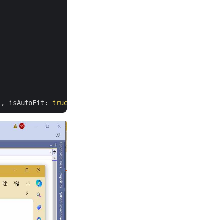
"
, isAutoFit: 
true