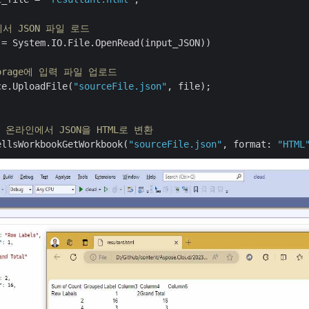
서 JSON 파일 로드
 = System.IO.File.OpenRead(input_JSON))

Storage에 입력 파일 업로드
ce.UploadFile(
"sourceFile.json"
, file);

여 온라인에서 JSON을 HTML로 변환
ellsWorkbookGetWorkbook(
"sourceFile.json"
, format: 
"HTML