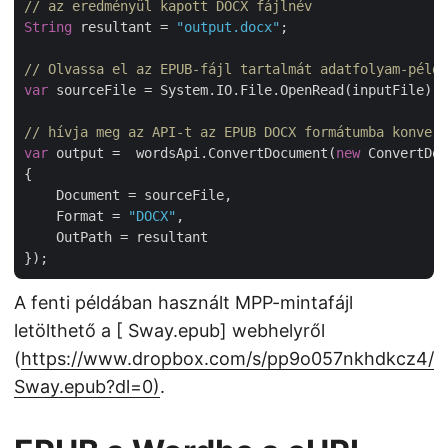
// az eredményül kapott DOCX fájlnév
String
 resultant = 
"output.docx"
;

// Olvassa el az EPUB-fájl tartalmát adatfolyam-példá
var
 sourceFile = System.IO.File.OpenRead(inputFile);

// hívja meg az API-t az EPUB DOCX formátumba konvert
var
 output =  wordsApi.ConvertDocument(
new
 ConvertDoc
{

    Document = sourceFile,

    Format = 
"DOCX"
,

    OutPath = resultant

A fenti példában használt MPP-mintafájl
letölthető a [ Sway.epub] webhelyről
(
https://www.dropbox.com/s/pp9o057nkhdkcz4/
Sway.epub?dl=0)
.