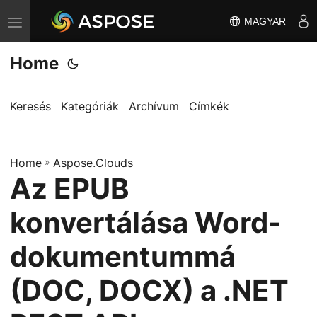
MAGYAR
T
o
Home
g
g
l
Keresés
Kategóriák
Archívum
Címkék
e
n
Home
a
»
Aspose.Clouds
Az EPUB
v
i
konvertálása Word-
g
a
dokumentummá
t
(DOC, DOCX) a .NET
i
o