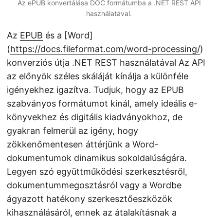
Az ePUB konvertálása DOC formátumba a .NET REST API
használatával.
Az
EPUB
és a [Word]
(
https://docs.fileformat.com/word-processing/
)
konverziós útja .NET REST használatával Az API
az előnyök széles skáláját kínálja a különféle
igényekhez igazítva. Tudjuk, hogy az EPUB
szabványos formátumot kínál, amely ideális e-
könyvekhez és digitális kiadványokhoz, de
gyakran felmerül az igény, hogy
zökkenőmentesen áttérjünk a Word-
dokumentumok dinamikus sokoldalúságára.
Legyen szó együttműködési szerkesztésről,
dokumentummegosztásról vagy a Wordbe
ágyazott hatékony szerkesztőeszközök
kihasználásáról, ennek az átalakításnak a