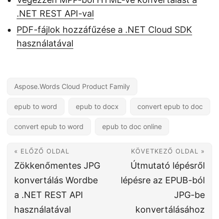
.NET REST API-val
PDF-fájlok hozzáfűzése a .NET Cloud SDK
használatával
Aspose.Words Cloud Product Family
epub to word
epub to docx
convert epub to doc
convert epub to word
epub to doc online
« ELŐZŐ OLDAL
KÖVETKEZŐ OLDAL »
Zökkenőmentes JPG
Útmutató lépésről
konvertálás Wordbe
lépésre az EPUB-ból
a .NET REST API
JPG-be
használatával
konvertálásához