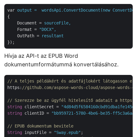
var
output =  wordsApi.ConvertDocument(new ConvertDoc
{
Document
 = 
sourceFile,
Format
 = 
"DOCX",
OutPath
 = 
resultant
});
Hívja az API-t az EPUB Word
dokumentumformátummá konvertálásához.
// A teljes példákért és adatfájlokért látogasson el 
https:
//github.com/aspose-words-cloud/aspose-words-cl
// Szerezze be az ügyfél hitelesítő adatait a https:/
string
 clientSecret = 
"4d84d5f6584160cbd91dba1fe145db
string
 clientID = 
"bb959721-5780-4be6-be35-ff5c3a6aa4
// EPUB dokumentum bevitele
String
 inputFile = 
"Sway.epub"