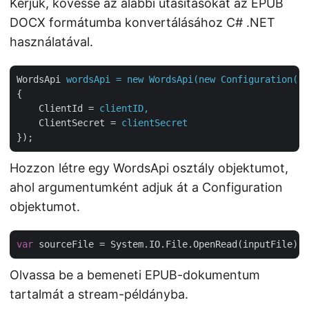
Kérjük, kövesse az alábbi utasításokat az EPUB
DOCX formátumba konvertálásához C# .NET
használatával.
WordsApi
wordsApi = new WordsApi(new Configuration()
{
ClientId
 = 
clientID,
ClientSecret
 = 
clientSecret
});
Hozzon létre egy WordsApi osztály objektumot,
ahol argumentumként adjuk át a Configuration
objektumot.
var
Olvassa be a bemeneti EPUB-dokumentum
tartalmát a stream-példányba.