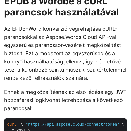
EPUB a Wordbe a cURL
parancsok használatával
Az EPUB–Word konverzió végrehajtása cURL-
parancsokkal az
Aspose.Words Cloud
API-val
egyszerű és parancssor-vezérelt megközelítést
biztosít. Ezt a módszert az egyszerűség és a
könnyű használhatóság jellemzi, így elérhetővé
teszi a különböző szintű műszaki szakértelemmel
rendelkező felhasználók számára.
Ennek a megközelítésnek az első lépése egy JWT
hozzáférési jogkivonat létrehozása a következő
paranccsal:
curl
 -v 
"https://api.aspose.cloud/connect/token"
 \

 -X POST \
