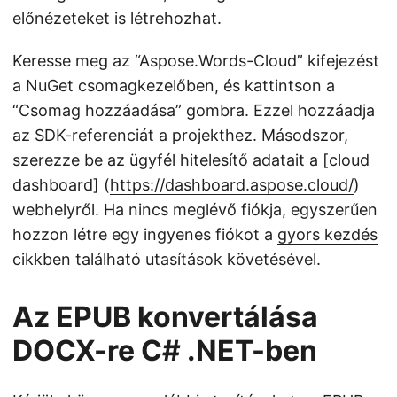
előnézeteket is létrehozhat.
Keresse meg az “Aspose.Words-Cloud” kifejezést
a NuGet csomagkezelőben, és kattintson a
“Csomag hozzáadása” gombra. Ezzel hozzáadja
az SDK-referenciát a projekthez. Másodszor,
szerezze be az ügyfél hitelesítő adatait a [cloud
dashboard] (
https://dashboard.aspose.cloud/
)
webhelyről. Ha nincs meglévő fiókja, egyszerűen
hozzon létre egy ingyenes fiókot a
gyors kezdés
cikkben található utasítások követésével.
Az EPUB konvertálása
DOCX-re C# .NET-ben