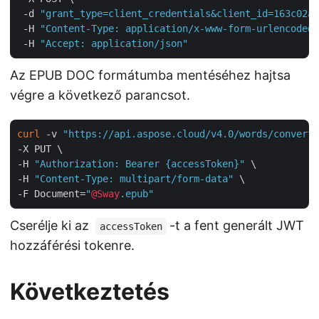
 -d 
"grant_type=client_credentials&client_id=163c02a1
 -H 
"Content-Type: application/x-www-form-urlencoded"
 -H 
"Accept: application/json"
Az EPUB DOC formátumba mentéséhez hajtsa
végre a következő parancsot.
curl
 -v 
"https://api.aspose.cloud/v4.0/words/convert?
-X PUT \

-H 
"Authorization: Bearer {accessToken}"
 \

-H 
"Content-Type: multipart/form-data"
 \

-F Document=
"
@Sway
.epub"
Cserélje ki az
-t a fent generált JWT
accessToken
hozzáférési tokenre.
Következtetés