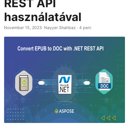
REST API
n
használatával
November 15, 2023
· Nayyer Shahbaz · 4 perc