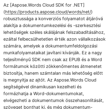
Az [Aspose.Words Cloud SDK for .NET]
(
https://products.aspose.cloud/words/net/
)
robusztussága a konverziós folyamatot átjáróvá
alakítja a dokumentumkezelési és -szerkesztési
lehetőségek széles skálájának felszabadításához,
ezáltal felbecsülhetetlen érték azon vállalkozások
számára, amelyek a dokumentumfeldolgozási
munkafolyamataikat javítani kívánják. Ez a nagy
teljesítményű SDK nem csak az EPUB és a Word
formátumok közötti zökkenőmentes átmenetet
biztosítja, hanem számtalan más lehetőség előtt
is megnyitja az ajtót. Az Aspose.Words Cloud
segítségével dinamikusan kezelheti és
formázhatja a Word-dokumentumokat,
elvégezheti a dokumentumok összehasonlítását,
szöveget bonthat ki, és még dokumentum-