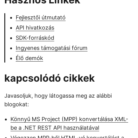
Fejlesztői útmutató
API hivatkozás
SDK-forráskód
Ingyenes támogatási fórum
Élő demók
kapcsolódó cikkek
Javasoljuk, hogy látogassa meg az alábbi
blogokat:
Könnyű MS Project (MPP) konvertálása XML-
be a .NET REST API használatával
Végezzen MPP-ből HTML-vé konvertálást a