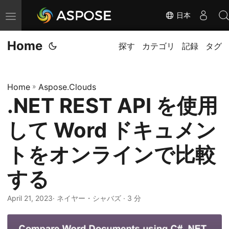
日本
ナ
ビ
Home
ゲ
探す
カテゴリ
記録
タグ
ー
シ
Home
»
Aspose.Clouds
ョ
.NET REST API を使用
ン
の
して Word ドキュメン
切
り
トをオンラインで比較
替
する
え
April 21, 2023
· ネイヤー・シャバズ · 3 分