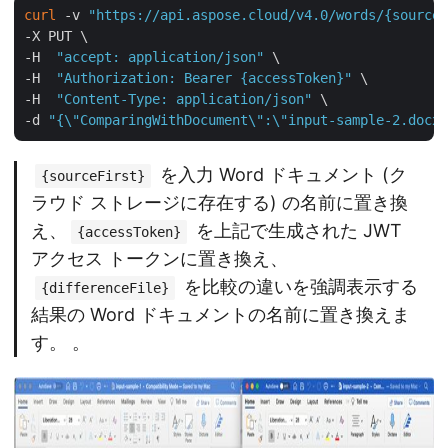
curl
 -v 
"https://api.aspose.cloud/v4.0/words/{sourceF
-X PUT \

-H  
"accept: application/json"
 \

-H  
"Authorization: Bearer {accessToken}"
 \

-H  
"Content-Type: application/json"
 \

-d 
"{\"ComparingWithDocument\":\"input-sample-2.docx\
を入力 Word ドキュメント (ク
{sourceFirst}
ラウド ストレージに存在する) の名前に置き換
え、
を上記で生成された JWT
{accessToken}
アクセス トークンに置き換え、
を比較の違いを強調表示する
{differenceFile}
結果の Word ドキュメントの名前に置き換えま
す。 。