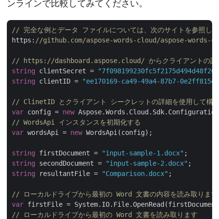
ンラインで比較してみてください。
// 完全な例とデータ ファイルについては、次のサイトを参照して
https:
//github.com/aspose-words-cloud/aspose-words-cl
// https://dashboard.aspose.cloud/ からクライア
string
 clientSecret = 
"7f098199230fc5f2175d494d48f207
string
 clientID = 
"ee170169-ca49-49a4-87b7-0e2ff815ea
// ClinetID とクライアント シークレットの詳細を使用して
var
 config = 
new
// WordsApi インスタンスを初期化する
var
 wordsApi = 
new
 WordsApi(config);

string
 firstDocument = 
"input-sample-1.docx"
string
 secondDocument = 
"input-sample-2.docx"
string
 resultantFile = 
"Comparison.docx"
;

// ローカルドライブから最初の Word 文書の内容を読み取ります
var
// ローカルドライブから最初の Word 文書を読み取ります