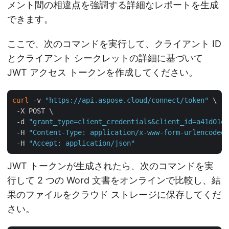
メント間の相違点を強調する詳細なレポートを生成
できます。
ここで、次のコマンドを実行して、クライアント ID
とクライアント シークレットの詳細に基づいて
JWT アクセス トークンを作成してください。
curl
 -v 
"https://api.aspose.cloud/connect/token"
 \

 -X POST \

 -d 
"grant_type=client_credentials&client_id=a41d01ef
 -H 
"Content-Type: application/x-www-form-urlencoded"
 -H 
"Accept: application/json"
JWT トークンが生成されたら、次のコマンドを実
行して 2 つの Word 文書をオンラインで比較し、結
果のファイルをクラウド ストレージに保存してくだ
さい。