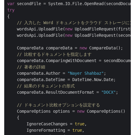
var
try
{

// 入力した Word ドキュメントをクラウド ストレージに
    wordsApi.UploadFile(
new
 UploadFileRequest(firstFi
    wordsApi.UploadFile(
new
 UploadFileRequest(secondF
    CompareData compareData = 
new
 CompareData();

// 比較するドキュメントを指定します
    compareData.ComparingWithDocument = secondDocumen
// 著者の詳細
    compareData.Author = 
"Nayer Shahbaz"
;

    compareData.DateTime = DateTime.Now.Date;

// 結果のドキュメントの形式
    compareData.ResultDocumentFormat = 
"DOCX"
;

// ドキュメント比較オプションを設定する
    CompareOptions options = 
new
 CompareOptions()

    {

        IgnoreCaseChanges = 
true
,

        IgnoreFormatting = 
true
,
