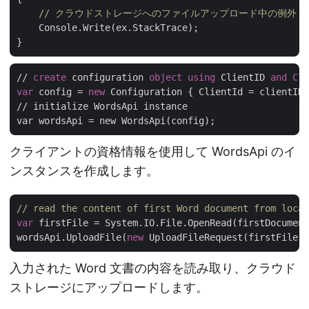
// クラウドストレージへのファイルアップロード中の例外
    Console.Write(ex.StackTrace);

// 
create
 configuration 
object
using
 ClientID 
and
Cli
var
 config = 
new
 Configuration { ClientId = clientID,
// initialize WordsApi instance

クライアントの資格情報を使用して WordsApi のイ
ンスタンスを作成します。
// read the content of first Word document from local
var
 firstFile = System.IO.File.OpenRead(firstDocument
wordsApi.UploadFile(
new
入力された Word 文書の内容を読み取り、クラウド
ストレージにアップロードします。