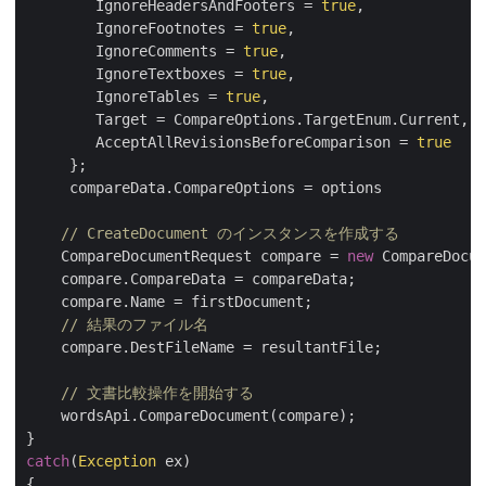
        IgnoreHeadersAndFooters = 
true
,

        IgnoreFootnotes = 
true
,

        IgnoreComments = 
true
,

        IgnoreTextboxes = 
true
,

        IgnoreTables = 
true
,

        Target = CompareOptions.TargetEnum.Current,

        AcceptAllRevisionsBeforeComparison = 
true
     };

     compareData.CompareOptions = options

// CreateDocument のインスタンスを作成する
    CompareDocumentRequest compare = 
new
 CompareDocum
    compare.CompareData = compareData;

    compare.Name = firstDocument;

// 結果のファイル名
    compare.DestFileName = resultantFile;

// 文書比較操作を開始する
    wordsApi.CompareDocument(compare);

catch
(
Exception
 ex)

{
