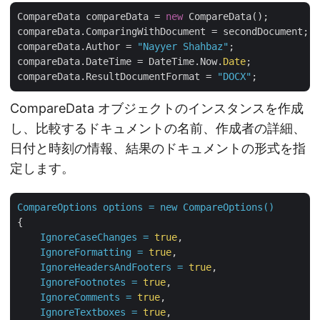
CompareData compareData = 
new
 CompareData();

compareData.ComparingWithDocument = secondDocument;

compareData.Author = 
"Nayyer Shahbaz"
;

compareData.DateTime = DateTime.Now.
Date
;

compareData.ResultDocumentFormat = 
"DOCX"
CompareData オブジェクトのインスタンスを作成
し、比較するドキュメントの名前、作成者の詳細、
日付と時刻の情報、結果のドキュメントの形式を指
定します。
CompareOptions
options
=
new
CompareOptions()
{

IgnoreCaseChanges
=
true
,

IgnoreFormatting
=
true
,

IgnoreHeadersAndFooters
=
true
,

IgnoreFootnotes
=
true
,

IgnoreComments
=
true
,

IgnoreTextboxes
=
true
,
