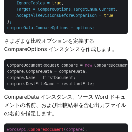
IgnoreTables
=
true
,

Target
=
CompareOptions.TargetEnum.Current
,

AcceptAllRevisionsBeforeComparison
=
true
}
;
compareData.CompareOptions
=
options;
さまざまな比較オプションを定義する
CompareOptions インスタンスを作成します。
CompareDocumentRequest compare = 
new
 CompareDocumentR
compare.CompareData = compareData;

compare.Name = firstDocument;

CompareData インスタンス、ソース Word ドキュ
メントの名前、および比較結果を含む出力ファイル
の名前を指定します。
wordsApi
.CompareDocument
(
compare